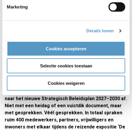
Marketing
Details tonen
Cookies accepteren
Selectie cookies toestaan
De eerste stap naar ons nieuwe
Strategische Beleidsplan 2027-2030
Cookies weigeren
Eind vorig jaar trapte Welzijnskwartier het werkproces
naar het nieuwe Strategisch Beleidsplan 2027–2030 af.
Niet met een heidag of een vuistdik document, maar
met gesprekken. Véél gesprekken. In totaal spraken
ruim 400 medewerkers, partners, vrijwilligers en
inwoners met elkaar tijdens de reizende expositie ‘De