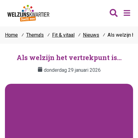
Home
⁄
Thema's
⁄
Fit & vitaal
⁄
Nieuws
⁄
Als welzijn het
Nieuws
Wijken
Als welzijn het vertrekpunt is...
Thema's
donderdag 29 januari 2026
Katwijk
Contact
Noordwijk
Ontmoeten
Hillegom
Jongeren
Lisse
Vrijwilligers
Teylingen
Fit & vitaal
Mantelzorg
Verhuur