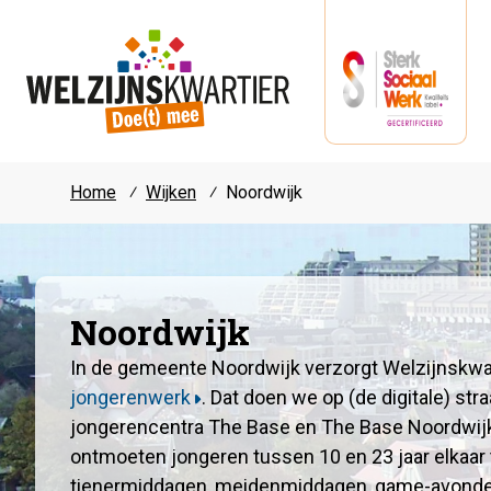
Home
⁄
Wijken
⁄
Noordwijk
Noordwijk
In de gemeente Noordwijk verzorgt Welzijnskwar
jongerenwerk
. Dat doen we op (de digitale) stra
jongerencentra The Base en The Base Noordwijk
ontmoeten jongeren tussen 10 en 23 jaar elkaar 
tienermiddagen, meidenmiddagen, game-avonde