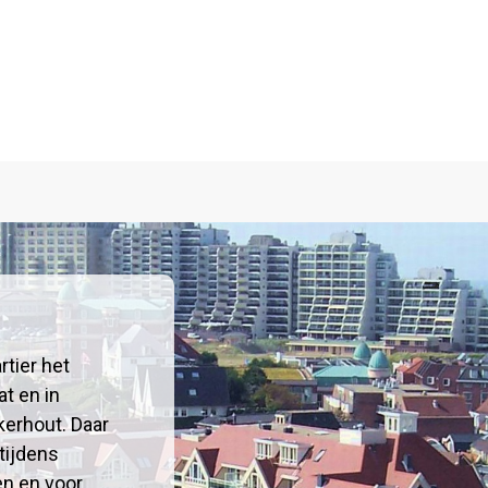
tier het
at en in
erhout. Daar
tijdens
n en voor