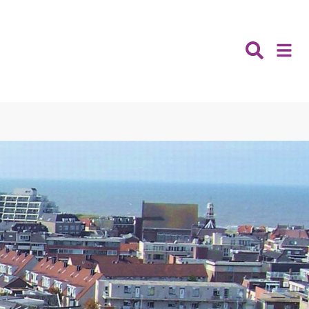
Nieuws
Wijken
Thema's
Katwijk
Contact
Noordwijk
Ontmoeten
Hillegom
Jongeren
Lisse
Vrijwilligers
Teylingen
Fit & vitaal
Mantelzorg