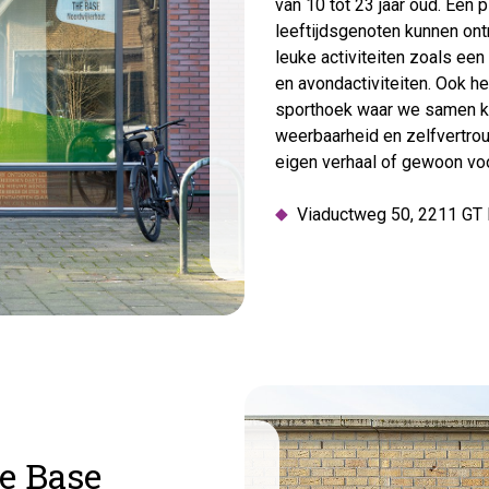
van 10 tot 23 jaar oud. Een 
leeftijdsgenoten kunnen o
leuke activiteiten zoals e
en avondactiviteiten. Ook 
sporthoek waar we samen kun
weerbaarheid en zelfvertrouw
eigen verhaal of gewoon voo
Viaductweg 50, 2211 GT 
e Base