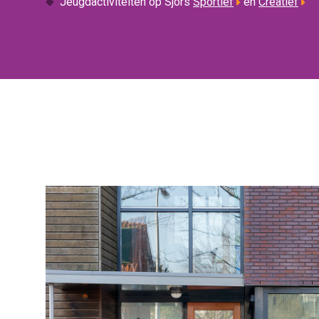
Jeugdactiviteiten op Sjors
Sportief
en
Creatief