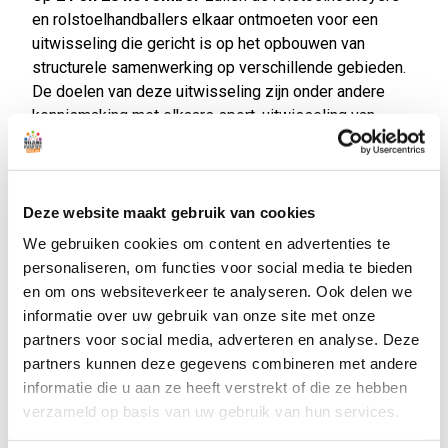
en rolstoelhandballers elkaar ontmoeten voor een
uitwisseling die gericht is op het opbouwen van
structurele samenwerking op verschillende gebieden.
De doelen van deze uitwisseling zijn onder andere
kennismaking met elkaars sport, uitwisseling van
hulpmiddelen zoals sportrolstoelen, het organiseren
van gezamenlijke activiteiten zoals clinics en
ledenwervingsactiviteiten, evenals het delen van
kennis onder bestuurders, trainers en vrijwilligers
Deze website maakt gebruik van cookies
rondom aangepaste sport en inclusie.
We gebruiken cookies om content en advertenties te
personaliseren, om functies voor social media te bieden
Programma van de Uitwisseling:
en om ons websiteverkeer te analyseren. Ook delen we
Vrijdag 24 november (van 17.30 uur tot 18.45 uur,
informatie over uw gebruik van onze site met onze
Locatie: Sporthal de Tulp, Voorhout):
partners voor social media, adverteren en analyse. Deze
• Welkomstwoord
partners kunnen deze gegevens combineren met andere
• Training + wedstrijd Rolstoelhandbal
informatie die u aan ze heeft verstrekt of die ze hebben
• Afsluiting met een hapje en een drankje
verzameld op basis van uw gebruik van hun services.