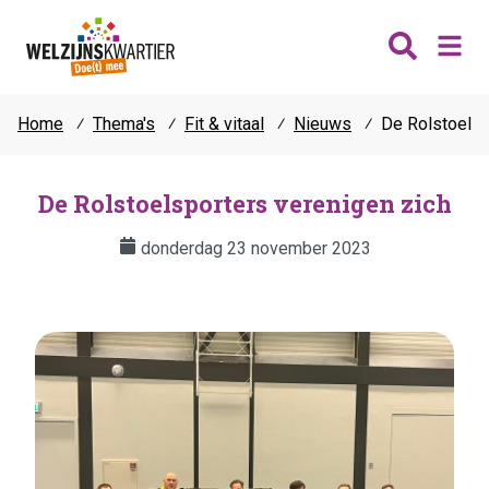
Home
⁄
Thema's
⁄
Fit & vitaal
⁄
Nieuws
⁄
De Rolstoelsp
Nieuws
Wijken
De Rolstoelsporters verenigen zich
Thema's
donderdag 23 november 2023
Katwijk
Contact
Noordwijk
Ontmoeten
Hillegom
Jongeren
Lisse
Vrijwilligers
Teylingen
Fit & vitaal
Mantelzorg
Verhuur