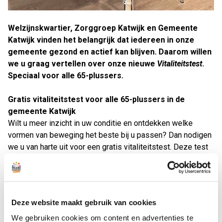
Welzijnskwartier, Zorggroep Katwijk en Gemeente
Katwijk vinden het belangrijk dat iedereen in onze
gemeente gezond en actief kan blijven. Daarom willen
we u graag vertellen over onze nieuwe
Vitaliteitstest
.
Speciaal voor alle 65-plussers.
Gratis vitaliteitstest voor alle 65-plussers in de
gemeente Katwijk
Wilt u meer inzicht in uw conditie en ontdekken welke
vormen van beweging het beste bij u passen? Dan nodigen
we u van harte uit voor een gratis vitaliteitstest. Deze test
duurt ongeveer 1 uur en is speciaal ontwikkeld voor 65-
plussers. Het helpt u uw kracht, balans en algehele
gezondheid beter te begrijpen. De test bestaat uit een
goed gesprek aan de hand van Positieve Gezondheid,
Deze website maakt gebruik van cookies
voeding tips en eenvoudige oefeningen die uw belans en
We gebruiken cookies om content en advertenties te
spierkacht in kaart brengen. Tot slot krijgt u een persoonlijk