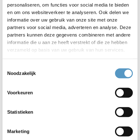
personaliseren, om functies voor social media te bieden
beweegadvies afgestemd op uw mogelijkheden en
en om ons websiteverkeer te analyseren. Ook delen we
wensen. De testen worden uitgevoerd door ervaren
informatie over uw gebruik van onze site met onze
fysiotherapeuten, diëtisten en beweegmakelaars.
partners voor social media, adverteren en analyse. Deze
partners kunnen deze gegevens combineren met andere
Waar en wanneer?
informatie die u aan ze heeft verstrekt of die ze hebben
verzameld op basis van uw gebruik van hun services.
14 april in de Pnielkerk voor alle 65-plussers van Katwijk
Noord
12 mei in het Dorpshuis voor alle 65-plussers in
Toestemmingsselectie
Valkenburg
Noodzakelijk
2 juni in het Anker voor alle 65-plussers in Katwijk aan
Zee
Voorkeuren
7 juli in de Open Hof Kerk voor alle 65-plussersd in
Katwijk aan den Rijn en Rijnsburg
Statistieken
Inschrijven en informatie
Wilt u meedoen? De test is gratis en duurt ongeveer 1 uur.
Marketing
U kunt een starttijd kiezen tussen 09:30 uur en 15:30 uur.