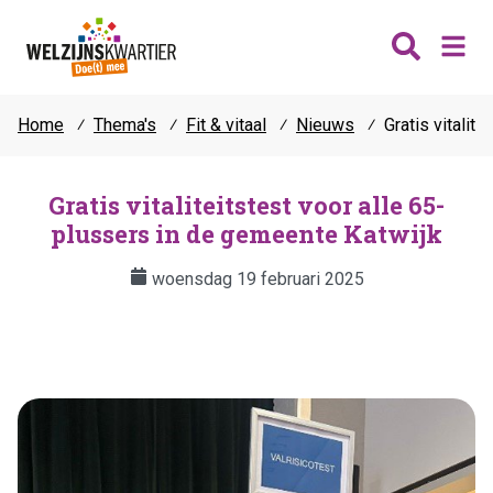
Home
⁄
Thema's
⁄
Fit & vitaal
⁄
Nieuws
⁄
Gratis vitalit
Nieuws
Wijken
Gratis vitaliteitstest voor alle 65-
plussers in de gemeente Katwijk
Thema's
Katwijk
Contact
woensdag 19 februari 2025
Noordwijk
Ontmoeten
Hillegom
Jongeren
Lisse
Vrijwilligers
Teylingen
Fit & vitaal
Mantelzorg
Verhuur