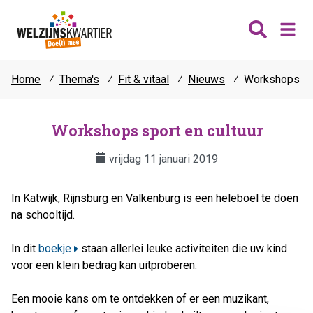
Home
⁄
Thema's
⁄
Fit & vitaal
⁄
Nieuws
⁄
Workshops spo
Nieuws
Wijken
Workshops sport en cultuur
Thema's
vrijdag 11 januari 2019
Katwijk
Contact
Noordwijk
Ontmoeten
In Katwijk, Rijnsburg en Valkenburg is een heleboel te doen
Hillegom
Jongeren
na schooltijd.
Lisse
Vrijwilligers
In dit
boekje
staan allerlei leuke activiteiten die uw kind
Teylingen
Fit & vitaal
voor een klein bedrag kan uitproberen.
Mantelzorg
Een mooie kans om te ontdekken of er een muzikant,
Verhuur