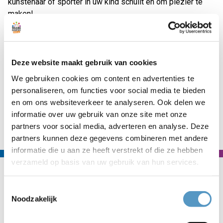
kunstenaar of sporter in uw kind schuilt en om plezier te
maken!
De activiteiten zijn verdeeld over de maanden van het jaar.
De activiteiten aan het begin van dit boekje vinden plaats in
het begin van het jaar en lopen door naar het eind van het
Deze website maakt gebruik van cookies
schooljaar.
We gebruiken cookies om content en advertenties te
personaliseren, om functies voor social media te bieden
en om ons websiteverkeer te analyseren. Ook delen we
informatie over uw gebruik van onze site met onze
Naar nieuwsoverzicht
partners voor social media, adverteren en analyse. Deze
partners kunnen deze gegevens combineren met andere
informatie die u aan ze heeft verstrekt of die ze hebben
verzameld op basis van uw gebruik van hun services.
Contact
Toestemmingsselectie
Welzijnskwartier
Noodzakelijk
Callaoweg 1
2223 AS Katwijk