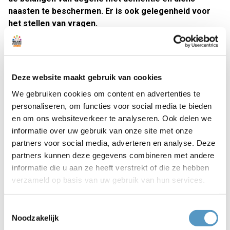
naasten te beschermen. Er is ook gelegenheid voor
het stellen van vragen.
Dementie veroorzaakt op den duur meer stoornissen in het
denken, handelen en organiseren. Doordachte beslissingen
nemen wordt onmogelijk. Naast de patiënt moet het
Deze website maakt gebruik van cookies
ziekteproces steeds vaker belangrijke zaken overnemen
We gebruiken cookies om content en advertenties te
en uiteindelijk ook besluiten nemen. Waaruit kan en mag
personaliseren, om functies voor social media te bieden
dat? En wat moet je daarvoor regelen?
en om ons websiteverkeer te analyseren. Ook delen we
informatie over uw gebruik van onze site met onze
Wilt u met ons meepraten over dit thema? U bent van harte
partners voor social media, adverteren en analyse. Deze
welkom in de Zwanenburg.
partners kunnen deze gegevens combineren met andere
informatie die u aan ze heeft verstrekt of die ze hebben
Alzheimer Café Katwijk is een ontmoetingspunt voor
verzameld op basis van uw gebruik van hun services.
patiënten, familieleden, hulpverleners, vrijwilligers en
overige belangstellenden die meer willen weten over leven
Toestemmingsselectie
met dementie. U bent welkom vanaf 19.00 uur en het
Noodzakelijk
programma start om 19.30 uur. De bijeenkomst eindigt