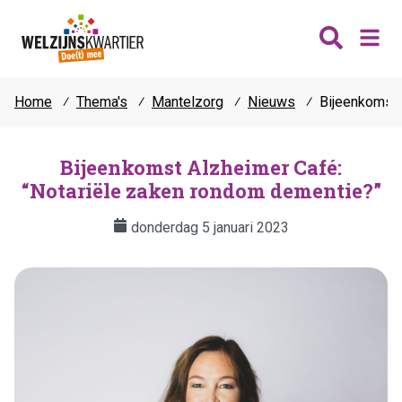
Home
⁄
Thema's
⁄
Mantelzorg
⁄
Nieuws
⁄
Bijeenkomst 
Nieuws
Wijken
Bijeenkomst Alzheimer Café:
“Notariële zaken rondom dementie?”
Thema's
Katwijk
Contact
donderdag 5 januari 2023
Noordwijk
Ontmoeten
Hillegom
Jongeren
Lisse
Vrijwilligers
Teylingen
Fit & vitaal
Mantelzorg
Verhuur