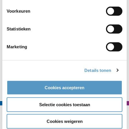
tussen 21.15 en 21.30 uur. Aanmelden is niet nodig en de
toegang is gratis. Het Alzheimer Café Katwijk is een
Voorkeuren
samenwerkingsverband tussen Curadomi, DSV, Buurtzorg,
Topaz, Welzijnskwartier, Marente en Alzheimer Nederland.
Statistieken
Indien u meer informatie wilt, kunt u contact opnemen met
Corrie van Dijk, Topaz Overduin tel. 071-4056111.
Marketing
Details tonen
Naar nieuwsoverzicht
Cookies accepteren
Selectie cookies toestaan
Contact
Cookies weigeren
Welzijnskwartier