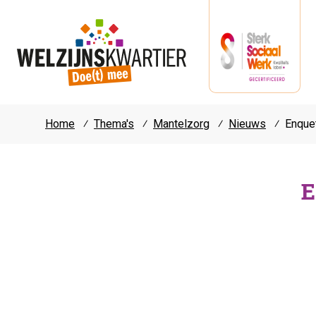
Home
⁄
Thema's
⁄
Mantelzorg
⁄
Nieuws
⁄
Enque
E