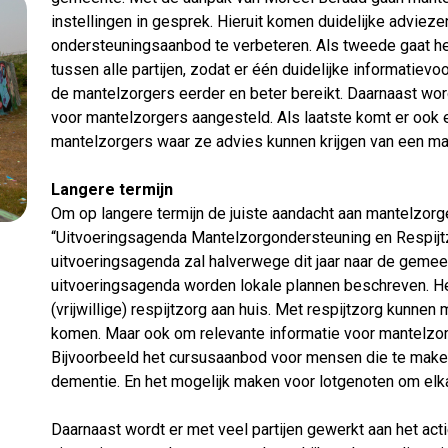
instellingen in gesprek. Hieruit komen duidelijke adviez
ondersteuningsaanbod te verbeteren. Als tweede gaat 
tussen alle partijen, zodat er één duidelijke informatiev
de mantelzorgers eerder en beter bereikt. Daarnaast wor
voor mantelzorgers aangesteld. Als laatste komt er ook 
mantelzorgers waar ze advies kunnen krijgen van een ma
Langere termijn
Om op langere termijn de juiste aandacht aan mantelzorg
“Uitvoeringsagenda Mantelzorgondersteuning en Respijt
uitvoeringsagenda zal halverwege dit jaar naar de geme
uitvoeringsagenda worden lokale plannen beschreven. He
(vrijwillige) respijtzorg aan huis. Met respijtzorg kunn
komen. Maar ook om relevante informatie voor mantelzor
Bijvoorbeeld het cursusaanbod voor mensen die te make
dementie. En het mogelijk maken voor lotgenoten om elk
Daarnaast wordt er met veel partijen gewerkt aan het act