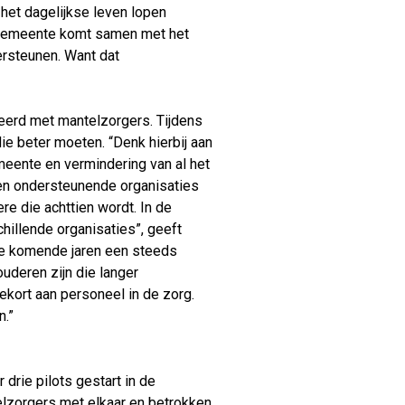
Verhuur
 het dagelijkse leven lopen
 gemeente komt samen met het
ersteunen. Want dat
eerd met mantelzorgers. Tijdens
e beter moeten. “Denk hierbij aan
eente en vermindering van al het
en ondersteunende organisaties
re die achttien wordt. In de
schillende organisaties”, geeft
de komende jaren een steeds
uderen zijn die langer
ekort aan personeel in de zorg.
.”
 drie pilots gestart in de
lzorgers met elkaar en betrokken