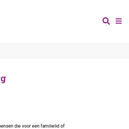
Nieuws
Wijken
Thema's
rg
Katwijk
Contact
Noordwijk
Ontmoeten
Hillegom
Jongeren
Lisse
Vrijwilligers
Teylingen
Fit & vitaal
Mantelzorg
mensen die voor een familielid of