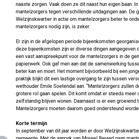
naaste zorgen. Vaak doen ze dit naast hun eigen baan. In
mantelzorgers tegen verschillende uitdagingen aan. De
Welzijnskwartier in actie om mantelzorgers beter te ond
mantelzorgers nodig zijn, is zeker.
Er zijn in de afgelopen periode bijeenkomsten georganis
deze bijeenkomsten zijn er diverse dingen aangegeven di
een vast aanspreekpunt voor de mantelzorgers in de gem
papierwerk. Ook gaf men aan dat de samenwerking tuss
beter kan en moet. Het moment bijvoorbeeld bij een jonge
praktijk blijkt dit een lastige overgang te zijn tussen ver
wethouder Emile Soetendal aan. “Mantelzorgers zullen 
grotere rol gaan spelen. Dit komt omdat er steeds meer o
zelfstandig blijven wonen. Daarnaast is er een groeiend t
Mantelzorgers moeten daarom goed ondersteund worden
Korte termijn
In september van dit jaar worden er door Welzijnskwartier
gemeente. Met de aanpak van Moreel Beraad gaan mante