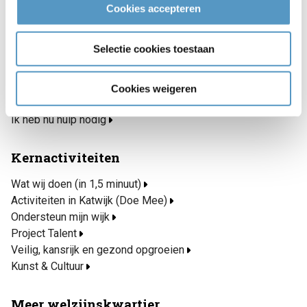
Snel naar
Cookies accepteren
Inschrijven nieuwsbrief
Selectie cookies toestaan
Blogs
Maaltijdservice
Katwijk Rijd(t) Mee
Cookies weigeren
Open eettafels
Ik heb nu hulp nodig
Kernactiviteiten
Wat wij doen (in 1,5 minuut)
Activiteiten in Katwijk (Doe Mee)
Ondersteun mijn wijk
Project Talent
Veilig, kansrijk en gezond opgroeien
Kunst & Cultuur
Meer welzijnskwartier