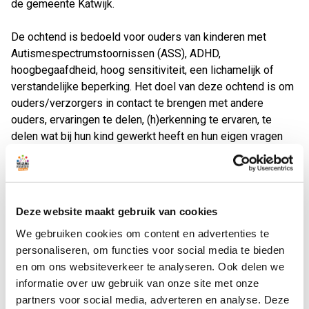
de gemeente Katwijk.
De ochtend is bedoeld voor ouders van kinderen met
Autismespectrumstoornissen (ASS), ADHD,
hoogbegaafdheid, hoog sensitiviteit, een lichamelijk of
verstandelijke beperking. Het doel van deze ochtend is om
ouders/verzorgers in contact te brengen met andere
ouders, ervaringen te delen, (h)erkenning te ervaren, te
delen wat bij hun kind gewerkt heeft en hun eigen vragen
aan anderen te kunnen stellen. Medewerkers van het team
Mantelzorgondersteuning ontvangen je met een kopje
koffie of thee en zijn het aanspreekpunt voor het stellen van
vragen. Kinderen zijn meer dan welkom en
Deze website maakt gebruik van cookies
speelgelegenheid is aanwezig.
We gebruiken cookies om content en advertenties te
personaliseren, om functies voor social media te bieden
Inloop is mogelijk van 10.00 tot 11.30 uur. Er zijn geen
en om ons websiteverkeer te analyseren. Ook delen we
kosten aan verbonden en de koffie/thee/limonade is gratis.
informatie over uw gebruik van onze site met onze
partners voor social media, adverteren en analyse. Deze
Aanmelden is niet noodzakelijk maar om een idee te krijgen