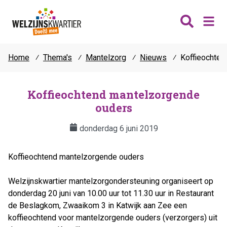
Home
⁄
Thema's
⁄
Mantelzorg
⁄
Nieuws
⁄
Koffieochten
Nieuws
Wijken
Koffieochtend mantelzorgende
ouders
Thema's
Katwijk
Contact
donderdag 6 juni 2019
Noordwijk
Ontmoeten
Hillegom
Jongeren
Koffieochtend mantelzorgende ouders
Lisse
Vrijwilligers
Teylingen
Welzijnskwartier mantelzorgondersteuning organiseert op
Fit & vitaal
donderdag 20 juni van 10.00 uur tot 11.30 uur in Restaurant
Mantelzorg
de Beslagkom, Zwaaikom 3 in Katwijk aan Zee een
Verhuur
koffieochtend voor mantelzorgende ouders (verzorgers) uit