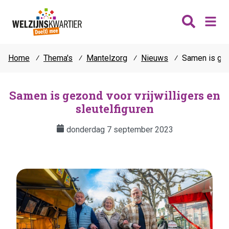
Home
⁄
Thema's
⁄
Mantelzorg
⁄
Nieuws
⁄
Samen is gezo
Nieuws
Wijken
Samen is gezond voor vrijwilligers en
sleutelfiguren
Thema's
Katwijk
Contact
donderdag 7 september 2023
Noordwijk
Ontmoeten
Hillegom
Jongeren
Lisse
Vrijwilligers
Teylingen
Fit & vitaal
Mantelzorg
Verhuur