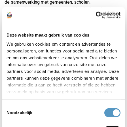
de samenwerking met gemeenten, scholen,
zorgorganisaties en verenigingen. Welzijnskwartier
voldeed op 48 van de 49 normen aan de eisen. Daarbij werd
vooral gelet op het vakmanschap van de sociaal werkers.
Volgens Spies helpt de audit om scherp te blijven: “We
Deze website maakt gebruik van cookies
gebruiken het om te verbeteren en nòg beter aan te sluiten
op wat inwoners nodig hebben.”
We gebruiken cookies om content en advertenties te
personaliseren, om functies voor social media te bieden
Menselijke maat
en om ons websiteverkeer te analyseren. Ook delen we
Uit de audit blijkt dat Welzijnskwartier een goede balans
informatie over uw gebruik van onze site met onze
houdt tussen de menselijke maat en zakelijk werken. Er
partners voor social media, adverteren en analyse. Deze
wordt gestuurd op bewezen methodieken en inwoners
partners kunnen deze gegevens combineren met andere
houden zoveel mogelijk zelf de regie. De organisatie staat
informatie die u aan ze heeft verstrekt of die ze hebben
naast mensen, zonder zaken over te nemen. Ook
verzameld op basis van uw gebruik van hun services.
vrijwilligers worden actief ondersteund en betrokken. Door
deze aanpak worden hulpvragen van inwoners snel
Toestemmingsselectie
opgepakt en wordt zwaardere ondersteuning vaker
Noodzakelijk
voorkomen.