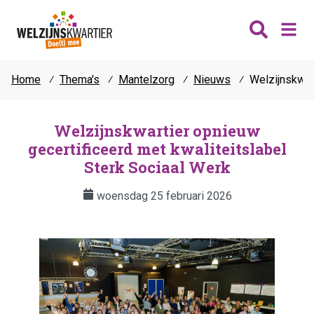
Home
⁄
Thema's
⁄
Mantelzorg
⁄
Nieuws
⁄
Welzijnskwar
Nieuws
Wijken
Welzijnskwartier opnieuw
gecertificeerd met kwaliteitslabel
Thema's
Katwijk
Sterk Sociaal Werk
Contact
Noordwijk
Ontmoeten
woensdag 25 februari 2026
Hillegom
Jongeren
Lisse
Vrijwilligers
Teylingen
Fit & vitaal
Mantelzorg
Verhuur