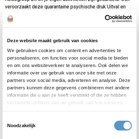
veroorzaakt deze quarantaine psychische druk Uitval en
eenzaamheid liggen op de loer. De Katwijksche Post
plaatste hier op 23 april jl. 2 mooie verhalen over. Deze kun
je
hier
lezen.
Deze website maakt gebruik van cookies
ONTMOETEN
We gebruiken cookies om content en advertenties te
personaliseren, om functies voor social media te bieden
Bewoners van de Driehoek en de Duinrand in Katwijk en
en om ons websiteverkeer te analyseren. Ook delen we
Bloemswaard Teylingen keken hun ogen uit toen wij hen
informatie over uw gebruik van onze site met onze
verrasten met een spectaculaire BMX show. Vanuit de
partners voor social media, adverteren en analyse. Deze
balkons aanschouwden de senioren de stunts van Jari en
partners kunnen deze gegevens combineren met andere
Senna. De komende weken bezoeken we meer
informatie die u aan ze heeft verstrekt of die ze hebben
woonzorgcentra. I.v.m de opkomst vertellen we uiteraard
verzameld op basis van uw gebruik van hun services.
niet waar en wanneer dat plaatsvindt. Zie
filmpje
.
Met leuke optredens in bijvoorbeeld de Zwanenburg in
Toestemmingsselectie
Noodzakelijk
Katwijk en Rijnweide in Valkenburg komen bewoners even
op gepaste afstand 'buiten'. Hier blijven we mee doorgaan.