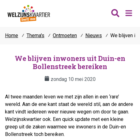
Home
⁄
Thema's
⁄
Ontmoeten
⁄
Nieuws
⁄
We blijven in
Nieuws
Wijken
We blijven inwoners uit Duin-en
Bollenstreek bereiken
Thema's
Katwijk
Contact
zondag 10 mei 2020
Noordwijk
Ontmoeten
Hillegom
Jongeren
Al twee maanden leven we met zijn allen in een ‘rare’
Lisse
Vrijwilligers
wereld. Aan de ene kant staat de wereld stil, aan de andere
Teylingen
kant vindt iedereen weer nieuwe wegen om door te gaan.
Fit & vitaal
Welzijnskwartier ook. Een quick update met een kleine
Mantelzorg
greep uit de zaken waarmee we inwoners in de Duin-en
Verhuur
Bollenstreek toch bereiken.