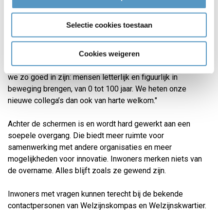
Gwen Spies, directeur-bestuurder van Welzijnskwartier:
Selectie cookies toestaan
"Welzijn, zorg en wonen zijn steeds meer met elkaar
verbonden. Dat stopt niet bij gemeentegrenzen. Door
Cookies weigeren
samen te gaan, vergroten we onze slagkracht. Naar
inwoners en partners. Zo kunnen we nog beter doen waar
we zo goed in zijn: mensen letterlijk en figuurlijk in
beweging brengen, van 0 tot 100 jaar. We heten onze
nieuwe collega’s dan ook van harte welkom."
Achter de schermen is en wordt hard gewerkt aan een
soepele overgang. Die biedt meer ruimte voor
samenwerking met andere organisaties en meer
mogelijkheden voor innovatie. Inwoners merken niets van
de overname. Alles blijft zoals ze gewend zijn.
Inwoners met vragen kunnen terecht bij de bekende
contactpersonen van Welzijnskompas en Welzijnskwartier.