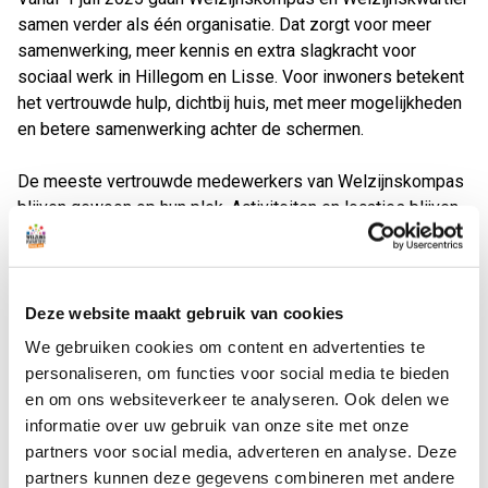
samen verder als één organisatie. Dat zorgt voor meer
samenwerking, meer kennis en extra slagkracht voor
sociaal werk in Hillegom en Lisse. Voor inwoners betekent
het vertrouwde hulp, dichtbij huis, met meer mogelijkheden
en betere samenwerking achter de schermen.
De meeste vertrouwde medewerkers van Welzijnskompas
blijven gewoon op hun plek. Activiteiten en locaties blijven
bestaan. Alleen de naam verandert. Welzijnskwartier neemt
het stokje over. En dat is goed nieuws. Samen kunnen zij
nog beter inspelen op wat inwoners en buurten nodig
hebben.
Deze website maakt gebruik van cookies
We gebruiken cookies om content en advertenties te
Mieke Telder, interim-directeur van Welzijnskompas: "Ik
personaliseren, om functies voor social media te bieden
geloof sterk in een brede welzijnsorganisatie voor Lisse
en om ons websiteverkeer te analyseren. Ook delen we
en Hillegom. Mensen leven niet in hokjes, dus waarom zou
informatie over uw gebruik van onze site met onze
je welzijn daar wel in opdelen? Met deze stap kunnen we
partners voor social media, adverteren en analyse. Deze
nog beter inspelen op wat er speelt in een buurt. Een senior
partners kunnen deze gegevens combineren met andere