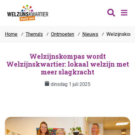
Home
⁄
Thema's
⁄
Ontmoeten
⁄
Nieuws
⁄
Welzijnskompa
Nieuws
Wijken
Welzijnskompas wordt
Welzijnskwartier: lokaal welzijn met
Thema's
Katwijk
meer slagkracht
Contact
Noordwijk
Ontmoeten
dinsdag 1 juli 2025
Hillegom
Jongeren
Lisse
Vrijwilligers
Teylingen
Fit & vitaal
Mantelzorg
Verhuur