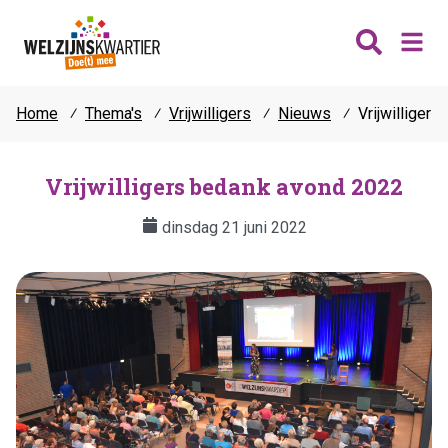
Home
⁄
Thema's
⁄
Vrijwilligers
⁄
Nieuws
⁄
Vrijwilliger
Nieuws
Wijken
Vrijwilligers bedank avond 2022
Thema's
dinsdag 21 juni 2022
Katwijk
Contact
Noordwijk
Ontmoeten
Hillegom
Jongeren
Lisse
Vrijwilligers
Teylingen
Fit & vitaal
Mantelzorg
Verhuur