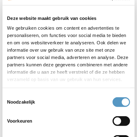
er een tekenworkshop en werd de avond afgesloten met
een stukje cabaret van Tjhum Arts. Kortom een hele
Deze website maakt gebruik van cookies
gezellige avond!
Vrijwilligers bedankt! Stuk voor stuk zijn jullie toppers.
We gebruiken cookies om content en advertenties te
Bekijk hier het filmpje van deze avond!
personaliseren, om functies voor social media te bieden
en om ons websiteverkeer te analyseren. Ook delen we
informatie over uw gebruik van onze site met onze
partners voor social media, adverteren en analyse. Deze
partners kunnen deze gegevens combineren met andere
informatie die u aan ze heeft verstrekt of die ze hebben
verzameld op basis van uw gebruik van hun services.
Toestemmingsselectie
Noodzakelijk
Accepteer
marketing-cookies
om deze video te
bekijken.
Voorkeuren