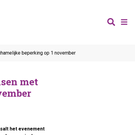
Nieuws
ichamelijke beperking op 1 november
Wijken
Thema's
nsen met
Katwijk
Contact
Noordwijk
ovember
Ontmoeten
Hillegom
Jongeren
Lisse
Vrijwilligers
Teylingen
Fit & vitaal
Mantelzorg
asalt het evenement