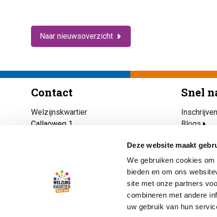
Naar nieuwsoverzicht
Contact
Snel n
Welzijnskwartier
Inschrijve
Callaoweg 1
Blogs
2223 AS Katwijk
Maaltijdse
Deze website maakt gebru
Katwijk Ri
071 403 33 23
Open eett
We gebruiken cookies om c
info@welzijnskwartier.nl
Ik heb nu 
bieden en om ons websitev
site met onze partners vo
combineren met andere inf
uw gebruik van hun servic