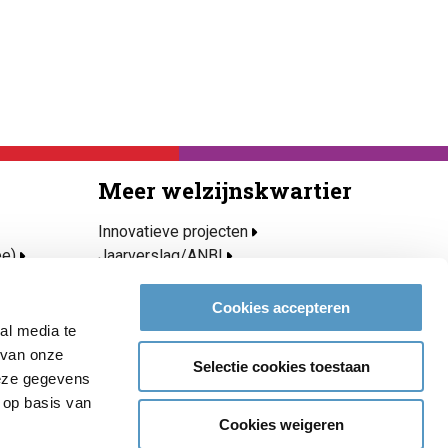
Meer welzijnskwartier
Innovatieve projecten
ee)
Jaarverslag/ANBI
Privacy- en cookieverklaring
Over Welzijnskwartier
Cookies accepteren
roeien
Medewerkers
al media te
Vacatures & stages
 van onze
Selectie cookies toestaan
Contact
deze gegevens
 op basis van
Cookies weigeren