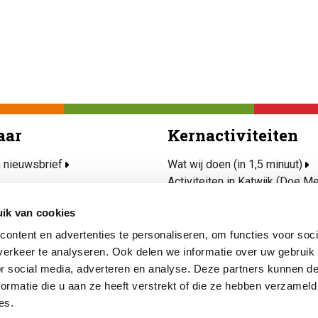
aar
Kernactiviteiten
n nieuwsbrief
Wat wij doen (in 1,5 minuut)
Activiteiten in Katwijk (Doe M
rvice
Ondersteun mijn wijk
ik van cookies
jd(t) Mee
Project Talent
afels
Veilig, kansrijk en gezond opg
ontent en advertenties te personaliseren, om functies voor soci
hulp nodig
Kunst & Cultuur
erkeer te analyseren. Ook delen we informatie over uw gebruik
or social media, adverteren en analyse. Deze partners kunnen 
ormatie die u aan ze heeft verstrekt of die ze hebben verzameld
es.