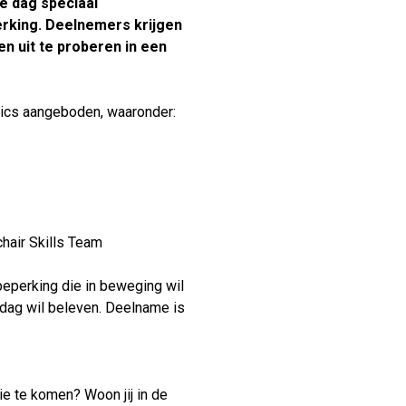
e dag speciaal
Verhuur
rking. Deelnemers krijgen
n uit te proberen in een
nics aangeboden, waaronder:
hair Skills Team
beperking die in beweging wil
dag wil beleven. Deelname is
tie te komen? Woon jij in de