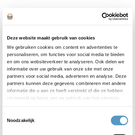
🤨 alarmerende cijfers mentale problemen jongeren
🤨 69% ouderen heeft elke week contact met buren,
31% niet
🤨 52% jonge vrouwen slachtoffer van seksueel
Deze website maakt gebruik van cookies
grensoverschrijdend gedrag
We gebruiken cookies om content en advertenties te
😅 Katwijk kampioen mantelzorgen
personaliseren, om functies voor social media te bieden
🤨 opvang Oekraïners piept en kraakt
en om ons websiteverkeer te analyseren. Ook delen we
🤨 drugsgebruik normaliseert
informatie over uw gebruik van onze site met onze
🤨 kabinet trapt op rem ‘verplicht MVO-ondernemen
partners voor social media, adverteren en analyse. Deze
partners kunnen deze gegevens combineren met andere
In ons jaarverslag, overigens in een gloednieuw jasje
informatie die u aan ze heeft verstrekt of die ze hebben
gestoken, lees je wat we deden en bereikten. En dat
verzameld op basis van uw gebruik van hun services.
was veel. Heel veel. Jep, we flikten het weer! Bij de
audit Sterk Sociaal Werk van
Sociaal Werk Nederland
scoorden we hoog op communicatie. In alle
Toestemmingsselectie
bescheidenheid 📢: dit jaarverslag is daar een
Noodzakelijk
uitstekend voorbeeld van, want het is weer net even
anders, moderner en innovatiever dan voorheen.