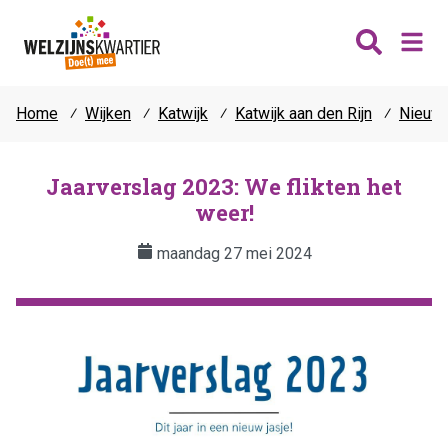
Home
⁄
Wijken
⁄
Katwijk
⁄
Katwijk aan den Rijn
⁄
Nieuw
Nieuws
Wijken
Jaarverslag 2023: We flikten het
weer!
Thema's
Katwijk
Contact
maandag 27 mei 2024
Noordwijk
Ontmoeten
Hillegom
Jongeren
Lisse
Vrijwilligers
Teylingen
Fit & vitaal
Mantelzorg
Verhuur