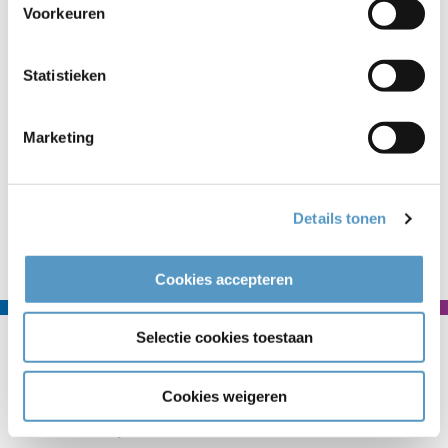
Voorkeuren
Duiken jullie in het jaarverslag? Veel leesplezier!
Statistieken
Online jaarverslag
Marketing
Details tonen
Naar nieuwsoverzicht
Cookies accepteren
Selectie cookies toestaan
Contact
Welzijnskwartier
Cookies weigeren
Callaoweg 1
2223 AS Katwijk