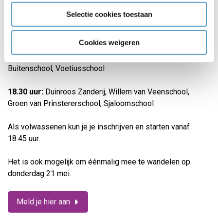
Selectie cookies toestaan
18.00 uur:
Windvang, Brugghenschool, Rehobothschool,
Daltonschool, Prins Willem Alexanderschool, Marnixschool
Cookies weigeren
18.15 uur:
De Burcht, Dubbelburg, Verrekijker, Leidse
Buitenschool, Voetiusschool
18.30 uur:
Duinroos Zanderij, Willem van Veenschool,
Groen van Prinstererschool, Sjaloomschool
Als volwassenen kun je je inschrijven en starten vanaf
18:45 uur.
Het is ook mogelijk om éénmalig mee te wandelen op
donderdag 21 mei.
Meld je hier aan