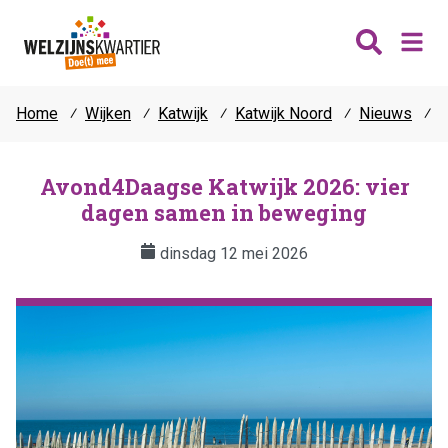
Home
⁄
Wijken
⁄
Katwijk
⁄
Katwijk Noord
⁄
Nieuws
⁄
A
Nieuws
Wijken
Avond4Daagse Katwijk 2026: vier
dagen samen in beweging
Thema's
Katwijk
Contact
dinsdag 12 mei 2026
Noordwijk
Ontmoeten
Hillegom
Jongeren
Lisse
Vrijwilligers
Teylingen
Fit & vitaal
Mantelzorg
Verhuur