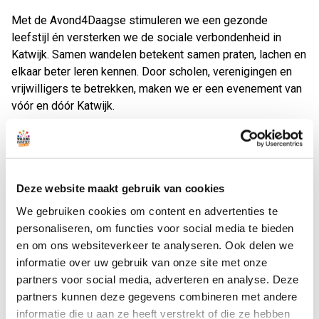
Met de Avond4Daagse stimuleren we een gezonde
leefstijl én versterken we de sociale verbondenheid in
Katwijk. Samen wandelen betekent samen praten, lachen en
elkaar beter leren kennen. Door scholen, verenigingen en
vrijwilligers te betrekken, maken we er een evenement van
vóór en dóór Katwijk.
Wanneer en waar?
Maandag 18 mei t/m donderdag 21 mei
Deze website maakt gebruik van cookies
Start en finish bij Scum
Iedere avond 5 kilometer
We gebruiken cookies om content en advertenties te
personaliseren, om functies voor social media te bieden
De routes
en om ons websiteverkeer te analyseren. Ook delen we
informatie over uw gebruik van onze site met onze
Maandag 18 mei - Duinen en strand
partners voor social media, adverteren en analyse. Deze
Dinsdag 19 mei - Haven
partners kunnen deze gegevens combineren met andere
Woensdag 20 mei - Hoornes
informatie die u aan ze heeft verstrekt of die ze hebben