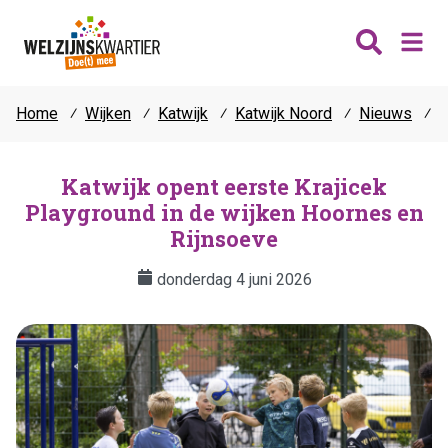
Home
⁄
Wijken
⁄
Katwijk
⁄
Katwijk Noord
⁄
Nieuws
⁄
K
Nieuws
Wijken
Katwijk opent eerste Krajicek
Playground in de wijken Hoornes en
Thema's
Katwijk
Rijnsoeve
Contact
Noordwijk
Ontmoeten
donderdag 4 juni 2026
Hillegom
Jongeren
Lisse
Vrijwilligers
Teylingen
Fit & vitaal
Mantelzorg
Verhuur