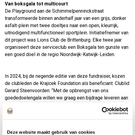
Van boksgala tot multicourt
De Playground aan de Schimmelpenninckstraat
transformeerde binnen anderhalf jaar van een grijs, donker
asfalt-plein met twee doeltjes naar een open, kleurrijk,
uitnodigend multifunctioneel sportplein. Initiatiefnemer van
dit project was Lions Club de Brittenburg. Elke twee jaar
organiseert deze serviceclub een Boksgala ten gunste van
een goed doel in de regio Noordwijk-Katwijk-Leiden.
In 2024, bij de negende editie van deze fundraiser, kozen
de clubleden de Krajicek Foundation als beneficiant. Clublid
Gerard Steenvoorden: “Met de opbrengst van ons
goededoelengala willen we graag een bijdrage leveren aan
de sportieve en sociale ontwikkeling van kinderen. Samen
met de Krajicek Foundation en de gemeente is deze mooie
Playground voor elkaar gebokst. Zo kunnen de kinderen uit
de buurt lekker buiten spelen. En wat heel fijn is: de
Deze website maakt gebruik van cookies
kinderen worden hier ook actief begeleid door de