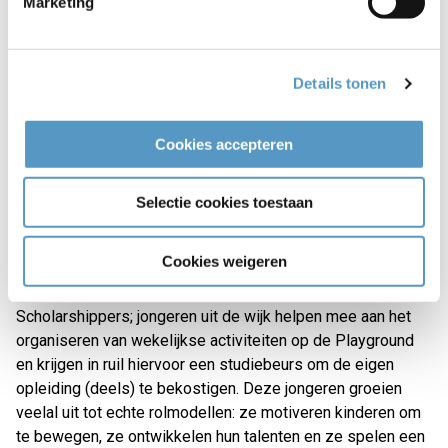
Marketing
een actieve rol spelen in de programmering. Joost
Hogerwerf, sociaal werker sport: "Het mooie aan deze
Playground is dat kinderen en jongeren hier vrijblijvend
samen kunnen sporten, bewegen en elkaar ontmoeten. Of je
Details tonen
nu wilt voetballen, basketballen, volleyballen of iets anders
wilt doen: er is ruimte voor iedereen. Welzijnskwartier gaat
Cookies accepteren
hier daarom ook wekelijks activiteiten organiseren. Zo blijft
deze plek niet alleen mooi, maar vooral ook levendig en
toegankelijk voor de hele wijk.”
Selectie cookies toestaan
Cookies weigeren
Vanaf september zullen de professionals van
Welzijnskwartier ook begeleiding bieden aan Krajicek
Scholarshippers; jongeren uit de wijk helpen mee aan het
organiseren van wekelijkse activiteiten op de Playground
en krijgen in ruil hiervoor een studiebeurs om de eigen
opleiding (deels) te bekostigen. Deze jongeren groeien
veelal uit tot echte rolmodellen: ze motiveren kinderen om
te bewegen, ze ontwikkelen hun talenten en ze spelen een