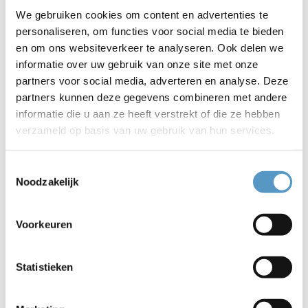
Scholarshippers, dat is echt uniek!”
We gebruiken cookies om content en advertenties te
personaliseren, om functies voor social media te bieden
en om ons websiteverkeer te analyseren. Ook delen we
Sporters, ondernemers en supporters brachten maar liefst
informatie over uw gebruik van onze site met onze
€155.000 bij elkaar. De gemeente Katwijk steunde het
partners voor social media, adverteren en analyse. Deze
initiatief, waardoor er een mooie samenwerking op gang
partners kunnen deze gegevens combineren met andere
kwam. Wethouder Spek: “Het mooiste aan dit project is dat
informatie die u aan ze heeft verstrekt of die ze hebben
het vanuit een gezamenlijke ambitie is ontstaan. Dankzij de
verzameld op basis van uw gebruik van hun services.
inzet van vele betrokken partijen én de keuze voor deze
centrale plek creëren we een voorziening die echt van en
Toestemmingsselectie
voor de wijk is.”
Noodzakelijk
Voorkeuren
Structurele beweegactiviteiten
Terwijl de volwassenen napraatten, stortten de kinderen
zich enthousiast op de dans-, volleybal en
Statistieken
voetbalactiviteiten die Welzijnskwartier georganiseerd had.
Ook na de feestelijke opening blijft de welzijnsorganisatie