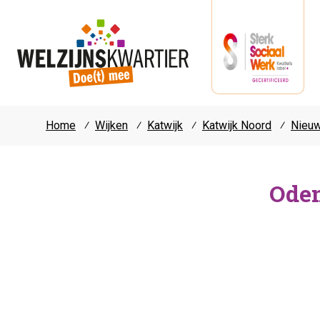
Home
⁄
Wijken
⁄
Katwijk
⁄
Katwijk Noord
⁄
Nieu
Oden