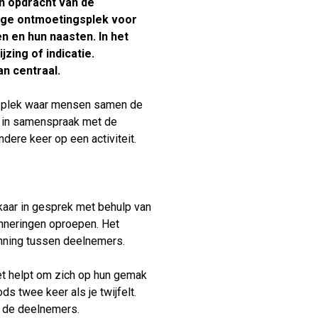
in opdracht van de
Verhuur
ige ontmoetingsplek voor
 en hun naasten. In het
ing of indicatie.
n centraal.
n plek waar mensen samen de
an in samenspraak met de
dere keer op een activiteit.
kaar in gesprek met behulp van
inneringen oproepen. Het
enning tussen deelnemers.
t helpt om zich op hun gemak
s twee keer als je twijfelt.
n de deelnemers.