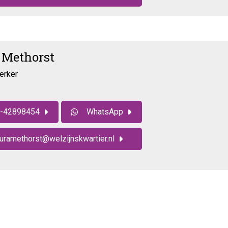
 Methorst
erker
-42898454
WhatsApp
uramethorst@welzijnskwartier.nl