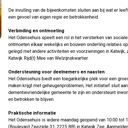
De invulling van de bijeenkomsten sluiten aan bij wat er leeft
een gevoel van eigen regie en betrokkenheid.
Verbinding en ontmoeting
Het Odensehuis speelt een rol in het versterken van social
ontmoeten elkaar wekelijks en bouwen onderling relaties o
gelegd met andere activiteiten en voorzieningen in Katwijk,
Katwijk Rijd(t) Mee van Welzijnskwartier.
Ondersteuning voor deelnemers en naasten
Het Odensehuis biedt een toegankelijke plek voor een groe
maken krijgt met geheugenproblemen, Het initiatief sluit aan
dementievriendelijke gemeente te zijn en ondersteunt inwon
en betrokken te blijven.
Praktische informatie
Het Odensehuis is iedere maandag geopend van 10:00 tot 14
(Boulevard Zeezijde 31, 2225 BB) in Katwijk Zee. Aanmelden