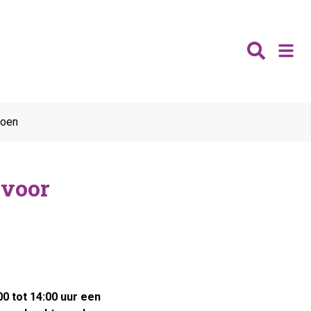
Nieuws
doen
Wijken
Thema's
 voor
Katwijk
Contact
Noordwijk
Ontmoeten
Hillegom
Jongeren
Lisse
Vrijwilligers
Teylingen
Fit & vitaal
Mantelzorg
0 tot 14:00 uur een