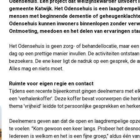
Odensehuis. Een project dat Welzijnskwartier uitvoert 
gemeente Katwijk. Het Odensehuis is een laagdrempel
mensen met beginnende dementie of geheugenklachten
Odensehuis kunnen inwoners binnenlopen zonder verwijz
Ontmoeting, meedoen en het delen van ervaringen staa
Het Odensehuis is geen zorg- of behandellocatie, maar ee
dag op een prettige manier invullen. De activiteiten ontsta
bezoekers. De ene keer ligt de nadruk op een gesprek, de an
Alles mag en niets moet.
Ruimte voor eigen regie en contact
Tijdens een recente bijeenkomst gingen deelnemers met el
een 'verhalenkoffer'. Deze koffer bevat voorwerpen die her
thema 'vrijheid' leidde tot persoonlijke gesprekken en herk
Deelnemers geven aan dat de open en laagdrempelige opze
te voelen. "Kom gewoon een keer langs. Probeer het desnood
Iedereen is welkom en het is een fijne groep," aldus één va