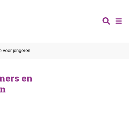
Nieuws
e voor jongeren
Wijken
Thema's
mers en
Katwijk
Contact
Noordwijk
en
Ontmoeten
Hillegom
Jongeren
Lisse
Vrijwilligers
Teylingen
Fit & vitaal
Mantelzorg