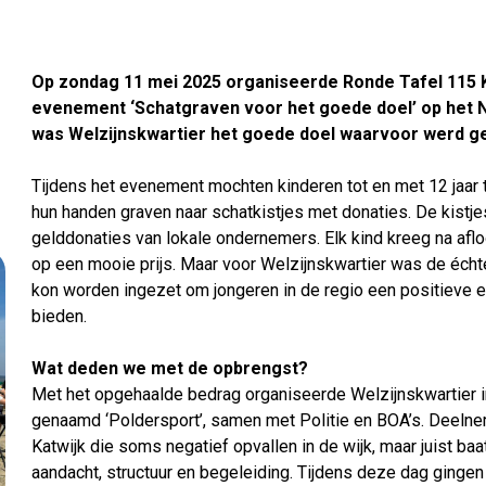
Op zondag 11 mei 2025 organiseerde Ronde Tafel 115 K
evenement ‘Schatgraven voor het goede doel’ op het No
was Welzijnskwartier het goede doel waarvoor werd g
Tijdens het evenement mochten kinderen tot en met 12 jaar 
hun handen graven naar schatkistjes met donaties. De kistj
gelddonaties van lokale ondernemers. Elk kind kreeg na afl
op een mooie prijs. Maar voor Welzijnskwartier was de écht
kon worden ingezet om jongeren in de regio een positieve e
bieden.
Wat deden we met de opbrengst?
Met het opgehaalde bedrag organiseerde Welzijnskwartier in
genaamd ‘Poldersport’, samen met Politie en BOA’s. Deelne
Katwijk die soms negatief opvallen in de wijk, maar juist baa
aandacht, structuur en begeleiding. Tijdens deze dag ginge