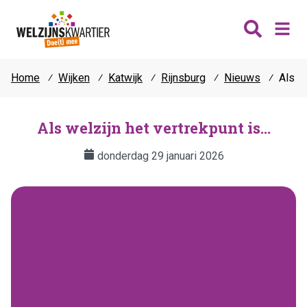
Home
⁄
Wijken
⁄
Katwijk
⁄
Rijnsburg
⁄
Nieuws
⁄
Als we
Nieuws
Wijken
Als welzijn het vertrekpunt is...
Thema's
donderdag 29 januari 2026
Katwijk
Contact
Noordwijk
Ontmoeten
Hillegom
Jongeren
Lisse
Vrijwilligers
Teylingen
Fit & vitaal
Mantelzorg
Verhuur