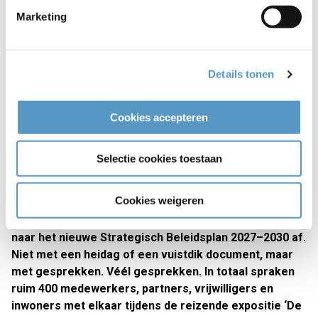
Marketing
Details tonen
Cookies accepteren
Selectie cookies toestaan
De eerste stap naar ons nieuwe
Strategische Beleidsplan 2027-2030
Cookies weigeren
Eind vorig jaar trapte Welzijnskwartier het werkproces
naar het nieuwe Strategisch Beleidsplan 2027–2030 af.
Niet met een heidag of een vuistdik document, maar
met gesprekken. Véél gesprekken. In totaal spraken
ruim 400 medewerkers, partners, vrijwilligers en
inwoners met elkaar tijdens de reizende expositie ‘De