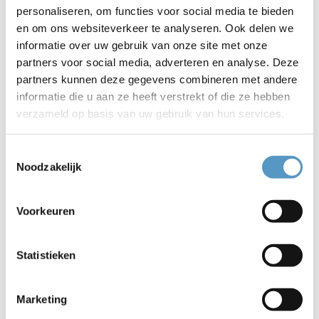
personaliseren, om functies voor social media te bieden
beweegadvies afgestemd op uw mogelijkheden en
en om ons websiteverkeer te analyseren. Ook delen we
wensen. De testen worden uitgevoerd door ervaren
informatie over uw gebruik van onze site met onze
fysiotherapeuten, diëtisten en beweegmakelaars.
partners voor social media, adverteren en analyse. Deze
partners kunnen deze gegevens combineren met andere
Waar en wanneer?
informatie die u aan ze heeft verstrekt of die ze hebben
verzameld op basis van uw gebruik van hun services.
14 april in de Pnielkerk voor alle 65-plussers van Katwijk
Noord
12 mei in het Dorpshuis voor alle 65-plussers in
Toestemmingsselectie
Valkenburg
Noodzakelijk
2 juni in het Anker voor alle 65-plussers in Katwijk aan
Zee
Voorkeuren
7 juli in de Open Hof Kerk voor alle 65-plussersd in
Katwijk aan den Rijn en Rijnsburg
Statistieken
Inschrijven en informatie
Wilt u meedoen? De test is gratis en duurt ongeveer 1 uur.
Marketing
U kunt een starttijd kiezen tussen 09:30 uur en 15:30 uur.