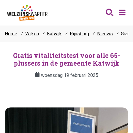
Home
⁄
Wijken
⁄
Katwijk
⁄
Rijnsburg
⁄
Nieuws
⁄
Grati
Nieuws
Wijken
Gratis vitaliteitstest voor alle 65-
plussers in de gemeente Katwijk
Thema's
Katwijk
Contact
woensdag 19 februari 2025
Noordwijk
Ontmoeten
Hillegom
Jongeren
Lisse
Vrijwilligers
Teylingen
Fit & vitaal
Mantelzorg
Verhuur