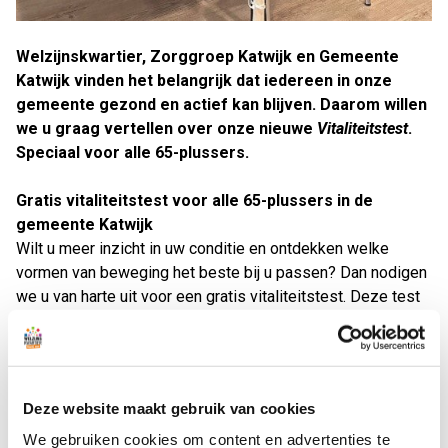
Welzijnskwartier, Zorggroep Katwijk en Gemeente
Katwijk vinden het belangrijk dat iedereen in onze
gemeente gezond en actief kan blijven. Daarom willen
we u graag vertellen over onze nieuwe
Vitaliteitstest
.
Speciaal voor alle 65-plussers.
Gratis vitaliteitstest voor alle 65-plussers in de
gemeente Katwijk
Wilt u meer inzicht in uw conditie en ontdekken welke
vormen van beweging het beste bij u passen? Dan nodigen
we u van harte uit voor een gratis vitaliteitstest. Deze test
duurt ongeveer 1 uur en is speciaal ontwikkeld voor 65-
plussers. Het helpt u uw kracht, balans en algehele
gezondheid beter te begrijpen. De test bestaat uit een
goed gesprek aan de hand van Positieve Gezondheid,
Deze website maakt gebruik van cookies
voeding tips en eenvoudige oefeningen die uw belans en
We gebruiken cookies om content en advertenties te
spierkacht in kaart brengen. Tot slot krijgt u een persoonlijk