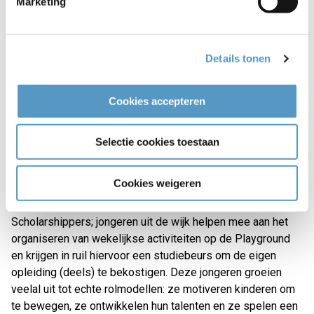
Marketing
een actieve rol spelen in de programmering. Joost
Hogerwerf, sociaal werker sport: "Het mooie aan deze
Playground is dat kinderen en jongeren hier vrijblijvend
samen kunnen sporten, bewegen en elkaar ontmoeten. Of je
Details tonen
nu wilt voetballen, basketballen, volleyballen of iets anders
wilt doen: er is ruimte voor iedereen. Welzijnskwartier gaat
Cookies accepteren
hier daarom ook wekelijks activiteiten organiseren. Zo blijft
deze plek niet alleen mooi, maar vooral ook levendig en
toegankelijk voor de hele wijk.”
Selectie cookies toestaan
Cookies weigeren
Vanaf september zullen de professionals van
Welzijnskwartier ook begeleiding bieden aan Krajicek
Scholarshippers; jongeren uit de wijk helpen mee aan het
organiseren van wekelijkse activiteiten op de Playground
en krijgen in ruil hiervoor een studiebeurs om de eigen
opleiding (deels) te bekostigen. Deze jongeren groeien
veelal uit tot echte rolmodellen: ze motiveren kinderen om
te bewegen, ze ontwikkelen hun talenten en ze spelen een