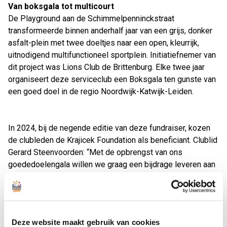
Van boksgala tot multicourt
De Playground aan de Schimmelpenninckstraat
transformeerde binnen anderhalf jaar van een grijs, donker
asfalt-plein met twee doeltjes naar een open, kleurrijk,
uitnodigend multifunctioneel sportplein. Initiatiefnemer van
dit project was Lions Club de Brittenburg. Elke twee jaar
organiseert deze serviceclub een Boksgala ten gunste van
een goed doel in de regio Noordwijk-Katwijk-Leiden.
In 2024, bij de negende editie van deze fundraiser, kozen
de clubleden de Krajicek Foundation als beneficiant. Clublid
Gerard Steenvoorden: “Met de opbrengst van ons
goededoelengala willen we graag een bijdrage leveren aan
de sportieve en sociale ontwikkeling van kinderen. Samen
met de Krajicek Foundation en de gemeente is deze mooie
Playground voor elkaar gebokst. Zo kunnen de kinderen uit
de buurt lekker buiten spelen. En wat heel fijn is: de
Deze website maakt gebruik van cookies
kinderen worden hier ook actief begeleid door de