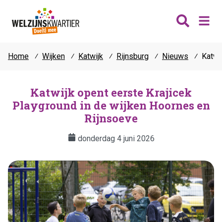
Home
⁄
Wijken
⁄
Katwijk
⁄
Rijnsburg
⁄
Nieuws
⁄
Katwi
Nieuws
Wijken
Katwijk opent eerste Krajicek
Playground in de wijken Hoornes en
Thema's
Katwijk
Rijnsoeve
Contact
Noordwijk
Ontmoeten
donderdag 4 juni 2026
Hillegom
Jongeren
Lisse
Vrijwilligers
Teylingen
Fit & vitaal
Mantelzorg
Verhuur