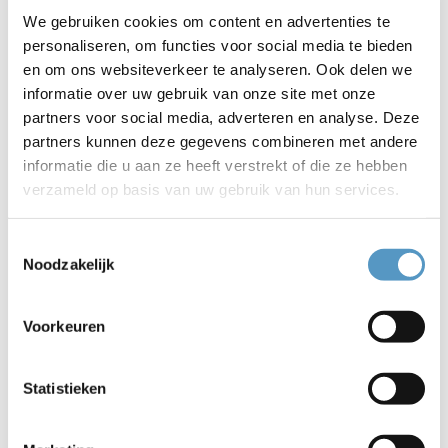
Scholarshippers, dat is echt uniek!”
We gebruiken cookies om content en advertenties te
personaliseren, om functies voor social media te bieden
en om ons websiteverkeer te analyseren. Ook delen we
Sporters, ondernemers en supporters brachten maar liefst
informatie over uw gebruik van onze site met onze
€155.000 bij elkaar. De gemeente Katwijk steunde het
partners voor social media, adverteren en analyse. Deze
initiatief, waardoor er een mooie samenwerking op gang
partners kunnen deze gegevens combineren met andere
kwam. Wethouder Spek: “Het mooiste aan dit project is dat
informatie die u aan ze heeft verstrekt of die ze hebben
het vanuit een gezamenlijke ambitie is ontstaan. Dankzij de
verzameld op basis van uw gebruik van hun services.
inzet van vele betrokken partijen én de keuze voor deze
centrale plek creëren we een voorziening die echt van en
Toestemmingsselectie
voor de wijk is.”
Noodzakelijk
Voorkeuren
Structurele beweegactiviteiten
Terwijl de volwassenen napraatten, stortten de kinderen
zich enthousiast op de dans-, volleybal en
Statistieken
voetbalactiviteiten die Welzijnskwartier georganiseerd had.
Ook na de feestelijke opening blijft de welzijnsorganisatie