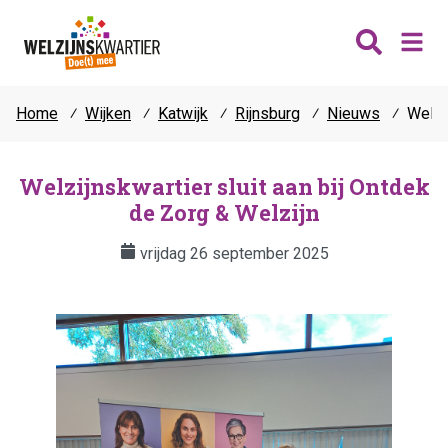
Home
⁄
Wijken
⁄
Katwijk
⁄
Rijnsburg
⁄
Nieuws
⁄
Welzi
Nieuws
Wijken
Welzijnskwartier sluit aan bij Ontdek
de Zorg & Welzijn
Thema's
Katwijk
Contact
vrijdag 26 september 2025
Noordwijk
Ontmoeten
Hillegom
Jongeren
Lisse
Vrijwilligers
Teylingen
Fit & vitaal
Mantelzorg
Verhuur