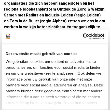
organisaties die zich hebben aangesloten bij het
regionale loopbaanplatform Ontdek de Zorg & Welzijn.
Samen met Radius en Incluzio-Leiden (regio Leiden)
en Tom in de Buurt (regio Alphen) zetten we ons in om
werken in welzijn beter zichtbaar én toegankelijk te
maken.
Waarom dit belangrijk is
Zonder zorg- en welzijnsprofessionals, geen zorg en
Deze website maakt gebruik van cookies
welzijn. In een sector waar tekorten en uitstroom oplopen,
We gebruiken cookies om content en advertenties te
is het cruciaal dat er blijvend wordt gewerkt aan instroom
personaliseren, om functies voor social media te bieden
van nieuwe collega's. En dit is precies waar het platform
en om ons websiteverkeer te analyseren. Ook delen we
Ontdek de Zorg & Welzijn
als onderdeel van de
informatie over uw gebruik van onze site met onze
werkgeversvereniging
ZWconnect
zich voor inzet.
partners voor social media, adverteren en analyse. Deze
partners kunnen deze gegevens combineren met andere
Zeker voor zij-instromers interessant
informatie die u aan ze heeft verstrekt of die ze hebben
Bij Ontdek de Zorg & Welzijn kunnen geïnteresseerden zich
verzameld op basis van uw gebruik van hun services.
vrijblijvend en kosteloos oriënteren op een loopbaan in de
sector. Op verschillende locaties in de regio kun je in