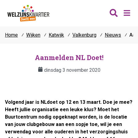
Home
⁄
Wijken
⁄
Katwijk
⁄
Valkenburg
⁄
Nieuws
⁄
Aan
Nieuws
Wijken
Aanmelden NL Doet!
Thema's
dinsdag 3 november 2020
Katwijk
Contact
Noordwijk
Ontmoeten
Hillegom
Jongeren
Lisse
Volgend jaar is NLdoet op 12 en 13 maart. Doe je mee?
Vrijwilligers
Heeft jullie organisatie een leuke klus? Moet het
Teylingen
Fit & vitaal
Buurtcentrum nodig opgeknapt worden, is de locatie
Mantelzorg
van jouw clubgebouw aan een sopje toe, wil je een
verwendag voor alle ouderen in het verzorgingshuis
Verhuur