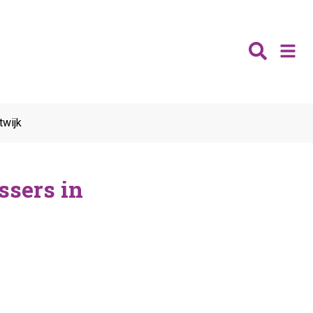
Nieuws
twijk
Wijken
Thema's
ussers in
Katwijk
Contact
Noordwijk
Ontmoeten
Hillegom
Jongeren
Lisse
Vrijwilligers
Teylingen
Fit & vitaal
Mantelzorg