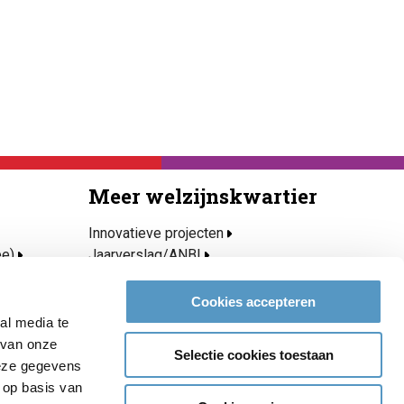
Meer welzijnskwartier
Innovatieve projecten
ee)
Jaarverslag/ANBI
Privacy- en cookieverklaring
Over Welzijnskwartier
Cookies accepteren
roeien
Medewerkers
al media te
Vacatures & stages
 van onze
Selectie cookies toestaan
Contact
deze gegevens
 op basis van