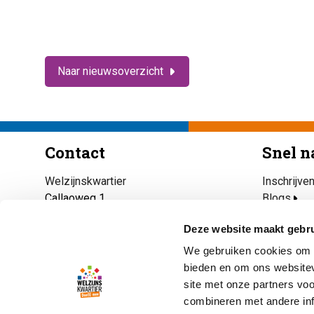
Naar nieuwsoverzicht
Contact
Snel n
Welzijnskwartier
Inschrijve
Callaoweg 1
Blogs
2223 AS Katwijk
Maaltijdse
Deze website maakt gebru
Katwijk Ri
071 403 33 23
Open eett
We gebruiken cookies om c
info@welzijnskwartier.nl
Ik heb nu 
bieden en om ons websitev
site met onze partners vo
combineren met andere inf