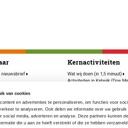
aar
Kernactiviteiten
n nieuwsbrief
Wat wij doen (in 1,5 minuut)
Activiteiten in Katwijk (Doe M
rvice
Ondersteun mijn wijk
ik van cookies
jd(t) Mee
Project Talent
afels
Veilig, kansrijk en gezond opg
ontent en advertenties te personaliseren, om functies voor soci
hulp nodig
Kunst & Cultuur
erkeer te analyseren. Ook delen we informatie over uw gebruik
or social media, adverteren en analyse. Deze partners kunnen 
ormatie die u aan ze heeft verstrekt of die ze hebben verzameld