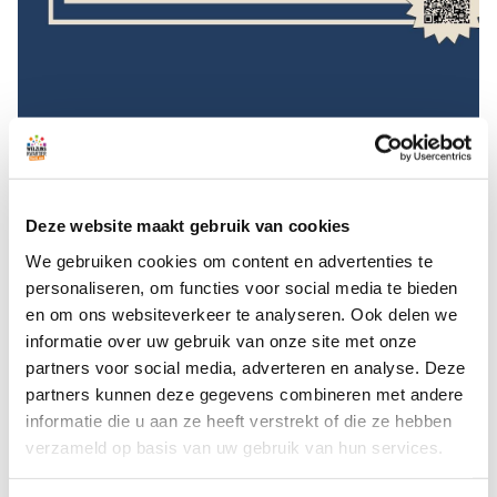
Jongeren tussen de 10 en 16 jaar krijgen een unieke kans
om zichzelf te ontdekken in het spannende theaterproject
"Step Up, Open Up!". In samenwerking met De Makers
Deze website maakt gebruik van cookies
theater organiseert Welzijnskwartier dit inspirerende
We gebruiken cookies om content en advertenties te
avontuur, waarbij jongeren samen een eigen toneelstuk
personaliseren, om functies voor social media te bieden
creëren en opvoeren.
en om ons websiteverkeer te analyseren. Ook delen we
informatie over uw gebruik van onze site met onze
Onder begeleiding van ervaren theaterdocenten bedenken
partners voor social media, adverteren en analyse. Deze
jongeren een boeiend verhaal en ontwikkelen hun
partners kunnen deze gegevens combineren met andere
acteervaardigheden. Uiteindelijk schitteren zij in een
informatie die u aan ze heeft verstrekt of die ze hebben
opvoering in Noordwijk. Gedurende het hele proces worden
verzameld op basis van uw gebruik van hun services.
de jongeren ondersteund door een jongerenwerker van
Welzijnskwartier.