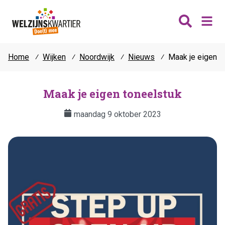
Home
⁄
Wijken
⁄
Noordwijk
⁄
Nieuws
⁄
Maak je eigen t
Nieuws
Wijken
Maak je eigen toneelstuk
Thema's
maandag 9 oktober 2023
Katwijk
Contact
Noordwijk
Ontmoeten
Hillegom
Jongeren
Lisse
Vrijwilligers
Teylingen
Fit & vitaal
Mantelzorg
Verhuur