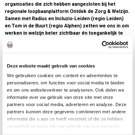
organisaties die zich hebben aangesloten bij het
regionale loopbaanplatform Ontdek de Zorg & Welzijn.
Samen met Radius en Incluzio-Leiden (regio Leiden)
en Tom in de Buurt (regio Alphen) zetten we ons in om
werken in welzijn beter zichtbaar én toegankelijk te
maken.
Waarom dit belangrijk is
Zonder zorg- en welzijnsprofessionals, geen zorg en
Deze website maakt gebruik van cookies
welzijn. In een sector waar tekorten en uitstroom oplopen,
We gebruiken cookies om content en advertenties te
is het cruciaal dat er blijvend wordt gewerkt aan instroom
personaliseren, om functies voor social media te bieden
van nieuwe collega's. En dit is precies waar het platform
en om ons websiteverkeer te analyseren. Ook delen we
Ontdek de Zorg & Welzijn
als onderdeel van de
informatie over uw gebruik van onze site met onze
werkgeversvereniging
ZWconnect
zich voor inzet.
partners voor social media, adverteren en analyse. Deze
partners kunnen deze gegevens combineren met andere
Zeker voor zij-instromers interessant
informatie die u aan ze heeft verstrekt of die ze hebben
Bij Ontdek de Zorg & Welzijn kunnen geïnteresseerden zich
verzameld op basis van uw gebruik van hun services.
vrijblijvend en kosteloos oriënteren op een loopbaan in de
sector. Op verschillende locaties in de regio kun je in