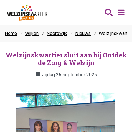
Home
⁄
Wijken
⁄
Noordwijk
⁄
Nieuws
⁄
Welzijnskwartier
Nieuws
Wijken
Welzijnskwartier sluit aan bij Ontdek
de Zorg & Welzijn
Thema's
Katwijk
Contact
vrijdag 26 september 2025
Noordwijk
Ontmoeten
Hillegom
Jongeren
Lisse
Vrijwilligers
Teylingen
Fit & vitaal
Mantelzorg
Verhuur