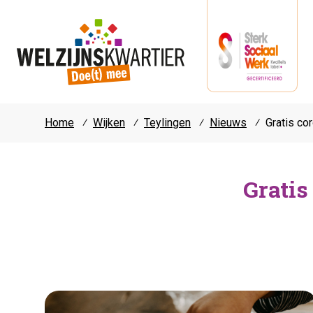
Home
⁄
Wijken
⁄
Teylingen
⁄
Nieuws
⁄
Gratis cor
Gratis