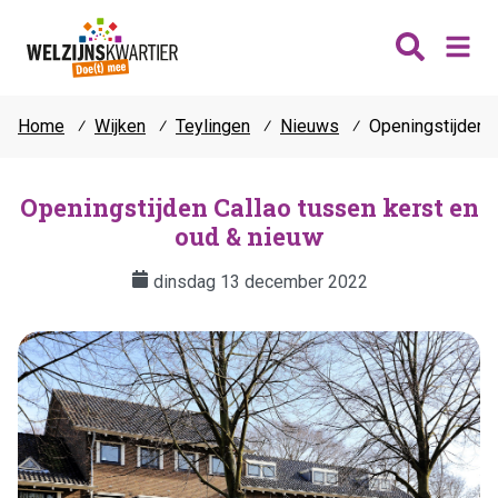
Home
⁄
Wijken
⁄
Teylingen
⁄
Nieuws
⁄
Openingstijden C
Nieuws
Wijken
Openingstijden Callao tussen kerst en
oud & nieuw
Thema's
Katwijk
Contact
dinsdag 13 december 2022
Noordwijk
Ontmoeten
Hillegom
Jongeren
Lisse
Vrijwilligers
Teylingen
Fit & vitaal
Mantelzorg
Verhuur