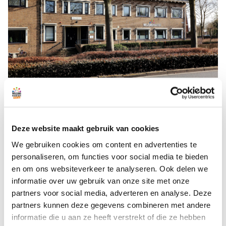
In de decembermaand zijn de openingstijden van Huize
Callao en Katwijk Rijd(t) Mee aangepast.
Deze website maakt gebruik van cookies
De frontoffice van Welzijnskwartier is tussen 24 december
en 1 januari gesloten. Vanaf 2 januari is de frontoffice weer
We gebruiken cookies om content en advertenties te
geopend als normaal, namelijk van 09:00 tot 16:00 uur. Ook
personaliseren, om functies voor social media te bieden
Katwijk rijd(t) Mee is op de nationale feestdagen
en om ons websiteverkeer te analyseren. Ook delen we
gesloten. In december rijden zij dus niet op eerste en
informatie over uw gebruik van onze site met onze
tweede kerstdag en nieuwjaarsdag. Daartussen staan onze
partners voor social media, adverteren en analyse. Deze
enthousiaste vrijwilligers wel voor u klaar!
partners kunnen deze gegevens combineren met andere
informatie die u aan ze heeft verstrekt of die ze hebben