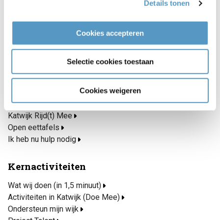
2223 AS Katwijk
Details tonen
071 403 33 23
Cookies accepteren
info@welzijnskwartier.nl
Snel naar
Selectie cookies toestaan
Inschrijven nieuwsbrief
Cookies weigeren
Blogs
Maaltijdservice
Katwijk Rijd(t) Mee
Open eettafels
Ik heb nu hulp nodig
Kernactiviteiten
Wat wij doen (in 1,5 minuut)
Activiteiten in Katwijk (Doe Mee)
Ondersteun mijn wijk