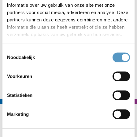
Hun goedheiligman heet Mykolai, een byzantijnse bisschop
informatie over uw gebruik van onze site met onze
die zijn verjaardag op 19 december viert.
partners voor social media, adverteren en analyse. Deze
partners kunnen deze gegevens combineren met andere
Speciaal bedankje
informatie die u aan ze heeft verstrekt of die ze hebben
Stichting Sint en Pietenactie
bedankt dat jullie er een
verzameld op basis van uw gebruik van hun services.
feestje van maakten! Natuurlijk ook een bedankje aan alle
vrijwilligers die geholpen hebben bij alle voorbereidingen
Toestemmingsselectie
en Iwan in het bijzonder.
Noodzakelijk
Voorkeuren
Naar nieuwsoverzicht
Statistieken
Contact
Marketing
Welzijnskwartier
Callaoweg 1