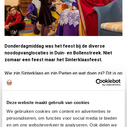
Donderdagmiddag was het feest bij de diverse
noodopvanglocaties in Duin- en Bollenstreek. Niet
zomaar een feest maar het Sinterklaasfeest.
Wie zijn Sinterklaas en zijn Pieten en wat doen zij? Dit is op
alle locaties uitgelegd en natuurlijk zijn ook de
Sinterklaasliedjes geoefend. Versieringen werden gemaakt
en iedereen keek uit naar dit bijzondere bezoek. Na een
dansje met de pieten en een foto bij de Sint kregen alle
Deze website maakt gebruik van cookies
kinderen een mooi cadeautje en lekkere pepernoten mee.
We gebruiken cookies om content en advertenties te
personaliseren, om functies voor social media te bieden
Leuk om te weten dat Oekraïners ook Sinterklaas vieren.
en om ons websiteverkeer te analyseren. Ook delen we