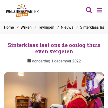
Home
⁄
Wijken
⁄
Teylingen
⁄
Nieuws
⁄
Sinterklaas laat
Nieuws
Wijken
Sinterklaas laat ons de oorlog thuis
even vergeten
Thema's
Katwijk
Contact
donderdag 1 december 2022
Noordwijk
Ontmoeten
Hillegom
Jongeren
Lisse
Vrijwilligers
Teylingen
Fit & vitaal
Mantelzorg
Verhuur