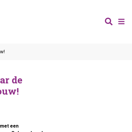
Nieuws
uw!
Wijken
Thema's
ar de
Katwijk
Contact
Noordwijk
ouw!
Ontmoeten
Hillegom
Jongeren
Lisse
Vrijwilligers
Teylingen
Fit & vitaal
Mantelzorg
n met een