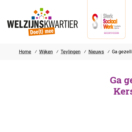
Home
⁄
Wijken
⁄
Teylingen
⁄
Nieuws
⁄
Ga gezell
Ga g
Ker