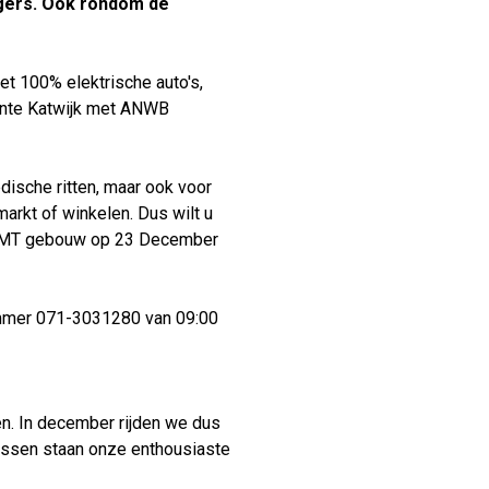
ligers. Ook rondom de
Verhuur
met 100% elektrische auto's,
eente Katwijk met ANWB
ische ritten, maar ook voor
markt of winkelen. Dus wilt u
et PMT gebouw op 23 December
nummer 071-3031280 van 09:00
en. In december rijden we dus
ussen staan onze enthousiaste