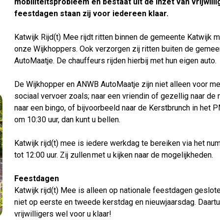
mobiliteitsprobleem en bestaat uit de inzet van vrijwil
feestdagen staan zij voor iedereen klaar.
Katwijk Rijd(t) Mee rijdt ritten binnen de gemeente Katwijk 
onze Wijkhoppers. Ook verzorgen zij ritten buiten de gem
AutoMaatje. De chauffeurs rijden hierbij met hun eigen auto.
De Wijkhopper en ANWB AutoMaatje zijn niet alleen voor med
sociaal vervoer zoals; naar een vriendin of gezellig naar de 
naar een bingo, of bijvoorbeeld naar de Kerstbrunch in h
om 10:30 uur, dan kunt u bellen.
Katwijk rijd(t) mee is iedere werkdag te bereiken via het 
tot 12:00 uur. Zij zullen met u kijken naar de mogelijkheden.
Feestdagen
Katwijk rijd(t) Mee is alleen op nationale feestdagen geslot
niet op eerste en tweede kerstdag en nieuwjaarsdag. Daart
vrijwilligers wel voor u klaar!