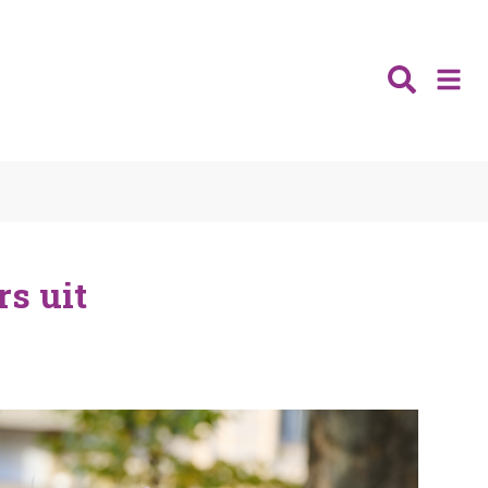
Nieuws
Wijken
Thema's
s uit
Katwijk
Contact
Noordwijk
Ontmoeten
Hillegom
Jongeren
Lisse
Vrijwilligers
Teylingen
Fit & vitaal
Mantelzorg