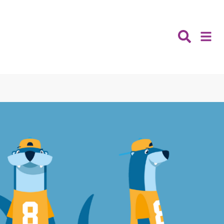
Nieuws
Wijken
Thema's
Katwijk
Contact
Noordwijk
Ontmoeten
Hillegom
Jongeren
Lisse
Vrijwilligers
Teylingen
Fit & vitaal
Mantelzorg