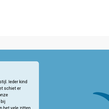
jl. Ieder kind
et schiet er
 onze
bij
 het vele zitten