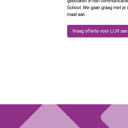
gebruiken in hun communicatie
School. We gaan graag met je 
maat aan.
Vraag offerte voor LIJV aan