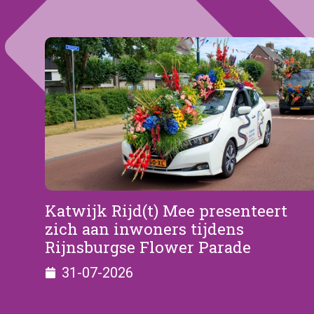
Katwijk Rijd(t) Mee presenteert
zich aan inwoners tijdens
Rijnsburgse Flower Parade
31-07-2026