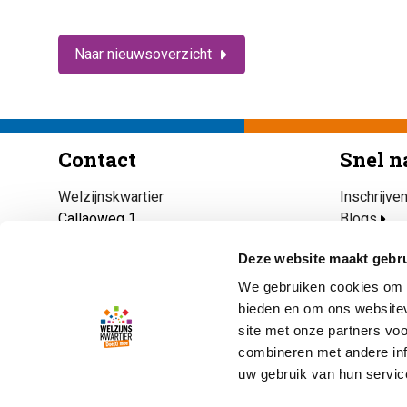
Naar nieuwsoverzicht
Contact
Snel n
Welzijnskwartier
Inschrijve
Callaoweg 1
Blogs
2223 AS Katwijk
Maaltijdse
Deze website maakt gebru
Katwijk Ri
071 403 33 23
Open eett
We gebruiken cookies om c
info@welzijnskwartier.nl
Ik heb nu 
bieden en om ons websitev
site met onze partners vo
combineren met andere inf
uw gebruik van hun servic