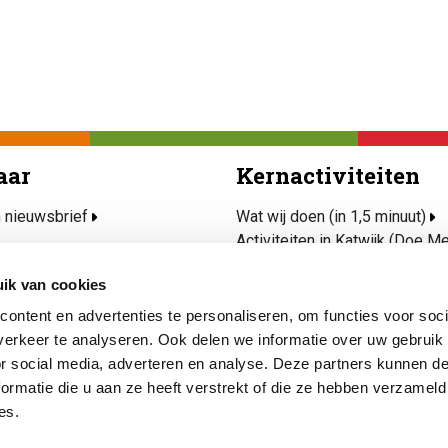
aar
Kernactiviteiten
n nieuwsbrief
Wat wij doen (in 1,5 minuut)
Activiteiten in Katwijk (Doe M
rvice
Ondersteun mijn wijk
ik van cookies
jd(t) Mee
Project Talent
afels
Veilig, kansrijk en gezond opg
ontent en advertenties te personaliseren, om functies voor soci
hulp nodig
Kunst & Cultuur
erkeer te analyseren. Ook delen we informatie over uw gebruik
or social media, adverteren en analyse. Deze partners kunnen 
ormatie die u aan ze heeft verstrekt of die ze hebben verzameld
es.