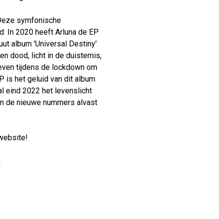
. Deze symfonische
d. In 2020 heeft Arluna de EP
ut album 'Universal Destiny'
n dood, licht in de duisternis,
hreven tijdens de lockdown om
EP is het geluid van dit album
l eind 2022 het levenslicht
len de nieuwe nummers alvast
 website!
m