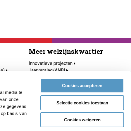
Meer welzijnskwartier
Innovatieve projecten
ee)
Jaarverslag/ANBI
Privacy- en cookieverklaring
Over Welzijnskwartier
Cookies accepteren
roeien
Medewerkers
al media te
Vacatures & stages
 van onze
Selectie cookies toestaan
Contact
deze gegevens
 op basis van
Cookies weigeren