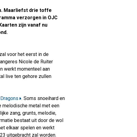
Verhuur
. Maarliefst drie toffe
gramma verzorgen in OJC
Kaarten zijn vanaf nu
ond.
l voor het eerst in de
zangeres Nicole de Ruiter
 en werkt momenteel aan
l live ten gehore zullen
 Dragons
. Soms snoeihard en
ige melodische metal met een
ijke zang, grunts, melodie,
rmatie bestaat uit door de wol
et elkaar spelen en werkt
23 uitgebracht zal worden.