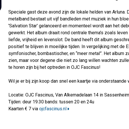
Speciale gast deze avond zijn de lokale helden van Arluna
metalband bestaat uit vijf bandleden met muziek in hun bloe
'Salvation Star' gelanceerd en momenteel wordt aan het debu
gewerkt. Het album draait rond centrale thema's zoals leven e
liefde, vrijheid en levenslot. De band heeft dit album gesc
positief te blijven in moeilijke tijden. In vergelijking met de 
symfonischer, bombastischer, en “meer metal”. Het album za
zien, maar voor degene die niet zo lang willen wachten zul
te horen zijn bij het optreden in OJC Fascinus!
Wil je er bij zijn koop dan snel een kaartje via onderstaande
Locatie: OJC Fascinus, Van Alkemadelaan 14 in Sassenhei
Tijden: deur 19.30 bands: tussen 20 en 24u
Kaarten € 7 via
ojcfascinus.nl