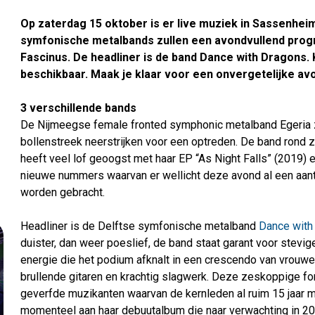
Op zaterdag 15 oktober is er live muziek in Sassenheim
symfonische metalbands zullen een avondvullend pro
Fascinus. De headliner is de band Dance with Dragons. 
beschikbaar. Maak je klaar voor een onvergetelijke av
3 verschillende bands
De Nijmeegse female fronted symphonic metalband Egeria za
bollenstreek neerstrijken voor een optreden. De band rond 
heeft veel lof geoogst met haar EP “As Night Falls” (2019)
nieuwe nummers waarvan er wellicht deze avond al een aanta
worden gebracht.
Headliner is de Delftse symfonische metalband
Dance with
duister, dan weer poeslief, de band staat garant voor stev
energie die het podium afknalt in een crescendo van vrouwel
brullende gitaren en krachtig slagwerk. Deze zeskoppige fo
geverfde muzikanten waarvan de kernleden al ruim 15 jaar m
momenteel aan haar debuutalbum die naar verwachting in 20