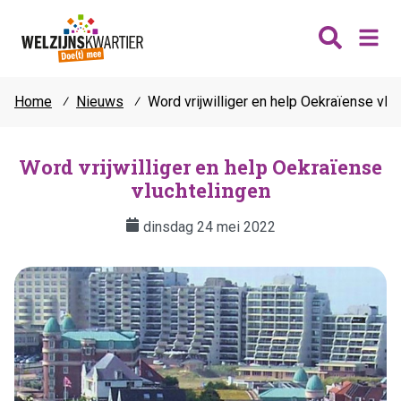
Home
⁄
Nieuws
⁄
Word vrijwilliger en help Oekraïense vlu
Nieuws
Wijken
Word vrijwilliger en help Oekraïense
vluchtelingen
Thema's
Katwijk
Contact
dinsdag 24 mei 2022
Noordwijk
Ontmoeten
Hillegom
Jongeren
Lisse
Vrijwilligers
Teylingen
Fit & vitaal
Mantelzorg
Verhuur