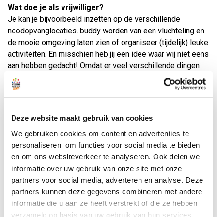
Wat doe je als vrijwilliger?
Je kan je bijvoorbeeld inzetten op de verschillende
noodopvanglocaties, buddy worden van een vluchteling en
de mooie omgeving laten zien of organiseer (tijdelijk) leuke
activiteiten. En misschien heb jij een idee waar wij niet eens
aan hebben gedacht! Omdat er veel verschillende dingen
nodig zijn, zoeken we mensen die flexibel zijn en van
aanpakken houden. Samen ontdekken we wat er nog meer
nodig is. Taal hoeft geen barrière te zijn. Een aantal sociaal
werkers spreken Oekraïens en/of Russisch en kunnen
Deze website maakt gebruik van cookies
helpen bij vertalen.
We gebruiken cookies om content en advertenties te
personaliseren, om functies voor social media te bieden
In teken van rust
en om ons websiteverkeer te analyseren. Ook delen we
Met een enorme reis achter de rug, indrukwekkende
informatie over uw gebruik van onze site met onze
ervaringen en hoop op beter zijn mensen uit Oekraïne in de
partners voor social media, adverteren en analyse. Deze
gemeente Noordwijk. De komende weken staan vooral in
partners kunnen deze gegevens combineren met andere
teken van rust brengen en kijken wat de mensen nodig
informatie die u aan ze heeft verstrekt of die ze hebben
hebben. Vanuit Welzijnskwartier zijn er sociaal werkers
verzameld op basis van uw gebruik van hun services.
aanwezig. Zij kunnen jou als vrijwilliger ondersteunen om de