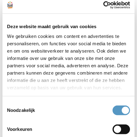
Deze website maakt gebruik van cookies
We gebruiken cookies om content en advertenties te
personaliseren, om functies voor social media te bieden
en om ons websiteverkeer te analyseren. Ook delen we
informatie over uw gebruik van onze site met onze
partners voor social media, adverteren en analyse. Deze
partners kunnen deze gegevens combineren met andere
informatie die u aan ze heeft verstrekt of die ze hebben
Van boekhandel tot ontmoetingsplek dus
verzameld op basis van uw gebruik van hun services.
Dat is inderdaad precies wat we wilden bereiken.
Zeker sinds corona steken we daar nog meer energie
Toestemmingsselectie
in. Zo houden we in de koffiecorner lezingen en
Noodzakelijk
leesavonden. Organiseren we samen met
Welzijnskwartier de Klets en Kleuravonden, waar we
met kaartjes uit een Kletspot het gesprek op gang
Voorkeuren
brengen. En laten we Rijnsburgers in samenwerking