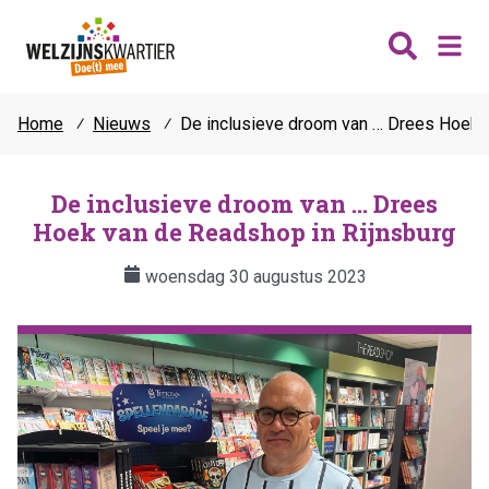
Home
⁄
Nieuws
⁄
De inclusieve droom van … Drees Hoek v
Nieuws
Wijken
De inclusieve droom van … Drees
Hoek van de Readshop in Rijnsburg
Thema's
Katwijk
Contact
woensdag 30 augustus 2023
Noordwijk
Ontmoeten
Hillegom
Jongeren
Lisse
Vrijwilligers
Teylingen
Fit & vitaal
Mantelzorg
Verhuur