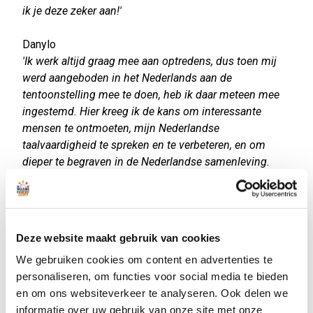
ik je deze zeker aan!'
Danylo
'Ik werk altijd graag mee aan optredens, dus toen mij
werd aangeboden in het Nederlands aan de
tentoonstelling mee te doen, heb ik daar meteen mee
ingestemd. Hier kreeg ik de kans om interessante
mensen te ontmoeten, mijn Nederlandse
taalvaardigheid te spreken en te verbeteren, en om
dieper te begraven in de Nederlandse samenleving.
Veel dank aan Martina en het hele team en
Welzijnskwartier voor een langdurige ervaring!'
Ga het stuk dit weekend nog bezoeken:
Deze website maakt gebruik van cookies
https://aanzeetheaterproducties.nl/category/agenda/
We gebruiken cookies om content en advertenties te
personaliseren, om functies voor social media te bieden
Foto: Wim Kersbergen
en om ons websiteverkeer te analyseren. Ook delen we
informatie over uw gebruik van onze site met onze