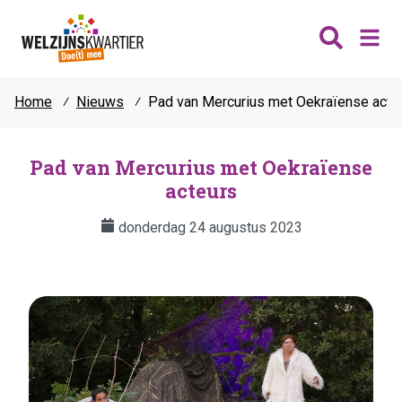
Home
⁄
Nieuws
⁄
Pad van Mercurius met Oekraïense acte
Nieuws
Wijken
Pad van Mercurius met Oekraïense
acteurs
Thema's
Katwijk
Contact
donderdag 24 augustus 2023
Noordwijk
Ontmoeten
Hillegom
Jongeren
Lisse
Vrijwilligers
Teylingen
Fit & vitaal
Mantelzorg
Verhuur