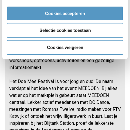
Cookies accepteren
Selectie cookies toestaan
Katwijkse verenigingen en organisaties hebben heel
veel te bieden! Wat precies? Dat laten zij zien op het
Doe Mee Festival op 9 september 10:00-16:00 uur op
Cookies weigeren
het Marktplein naast Aquamar. Er zijn grote en kleine
workshops, optredens, activiteiten en een gezellige
informatiemarkt.
Het Doe Mee Festival is voor jong en oud. De naam
verklapt al het idee van het event: MEEDOEN. Bij alles
wat er op het marktplein gebeurt staat MEEDOEN
centraal. Lekker actief meedansen met DC Dance,
meezingen met Romans Twelve, radio maken voor RTV
Katwijk of ontdek het vrijwilligerswerk in buurt. Laat je
inspireren bij het Blijtank Station, proef de lekkerste