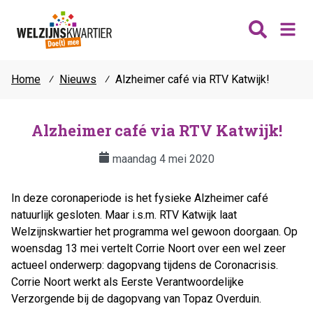
Home
⁄
Nieuws
⁄
Alzheimer café via RTV Katwijk!
Nieuws
Wijken
Alzheimer café via RTV Katwijk!
Thema's
maandag 4 mei 2020
Katwijk
Contact
Noordwijk
Ontmoeten
In deze coronaperiode is het fysieke Alzheimer café
Hillegom
Jongeren
natuurlijk gesloten. Maar i.s.m. RTV Katwijk laat
Lisse
Welzijnskwartier het programma wel gewoon doorgaan. Op
Vrijwilligers
woensdag 13 mei vertelt Corrie Noort over een wel zeer
Teylingen
Fit & vitaal
actueel onderwerp: dagopvang tijdens de Coronacrisis.
Mantelzorg
Corrie Noort werkt als Eerste Verantwoordelijke
Verzorgende bij de dagopvang van Topaz Overduin.
Verhuur