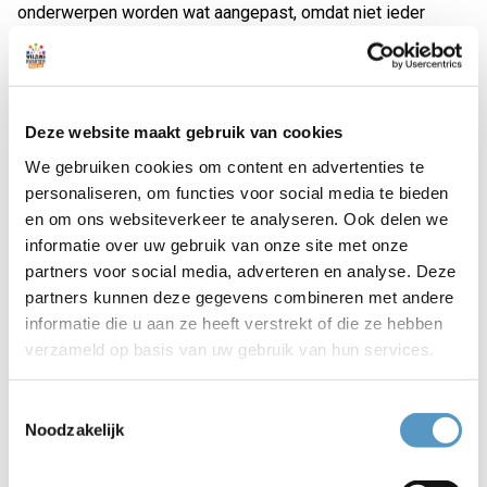
onderwerpen worden wat aangepast, omdat niet ieder
onderwerp zich goed leent voor de radio. Na de zomer
hoopt Welzijnskwartier de normale routine weer op te
pakken
Deze website maakt gebruik van cookies
1 op de 5 mensen krijgt dementie
We gebruiken cookies om content en advertenties te
personaliseren, om functies voor social media te bieden
Daarom heeft ook Katwijk een Alzheimer , waar maandelijks
en om ons websiteverkeer te analyseren. Ook delen we
een prangend onderwerp wordt besproken. Het Alzheimer
informatie over uw gebruik van onze site met onze
Café is een samenwerkingsverband tussen Alzheimer
partners voor social media, adverteren en analyse. Deze
Nederland, Curadomi, DSV, Buurtzorg, Topaz, Marente en
partners kunnen deze gegevens combineren met andere
het Welzijnskwartier.
informatie die u aan ze heeft verstrekt of die ze hebben
verzameld op basis van uw gebruik van hun services.
Voor wie
: Mensen met dementie en hun partner, kinderen,
familie, buren, vrienden en andere belangstellenden
Wanneer
: 13 mei 2020
Toestemmingsselectie
Tijd
: programma 18.00 - 19.00 uur
Noodzakelijk
Waar:
online op
www.rtvkatwijk.nl/live-radio/
of op de
radio: Ether Radio – 106.8 FM, Ziggo Analoog – 88.1 FM,