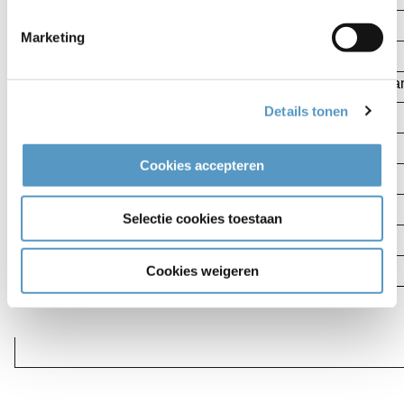
Voerman
Hillinenweg
Marketing
Johan Vermeerstraat
Frans Halslaan
Paulus Potterstraat
Johannes Vermeerlaa
Details tonen
Jan Steenstraat
Vondelwende
Frans Halsstraat
Florentialaan
Cookies accepteren
Poelwaaidreef
Veenenburgerlaan
Betje Wolffstraat
2e Loosterweg
Selectie cookies toestaan
Barentszstraat
Stationsweg
Sportlaan
Cookies weigeren