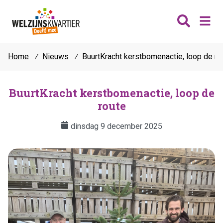
Home
⁄
Nieuws
⁄
BuurtKracht kerstbomenactie, loop de ro
Nieuws
Wijken
BuurtKracht kerstbomenactie, loop de
route
Thema's
Katwijk
Contact
dinsdag 9 december 2025
Noordwijk
Ontmoeten
Hillegom
Jongeren
Lisse
Vrijwilligers
Teylingen
Fit & vitaal
Mantelzorg
Verhuur