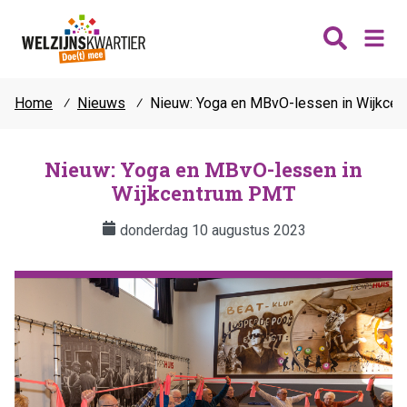
Home
⁄
Nieuws
⁄
Nieuw: Yoga en MBvO-lessen in Wijkce
Nieuws
Wijken
Nieuw: Yoga en MBvO-lessen in
Wijkcentrum PMT
Thema's
Katwijk
Contact
donderdag 10 augustus 2023
Noordwijk
Ontmoeten
Hillegom
Jongeren
Lisse
Vrijwilligers
Teylingen
Fit & vitaal
Mantelzorg
Verhuur