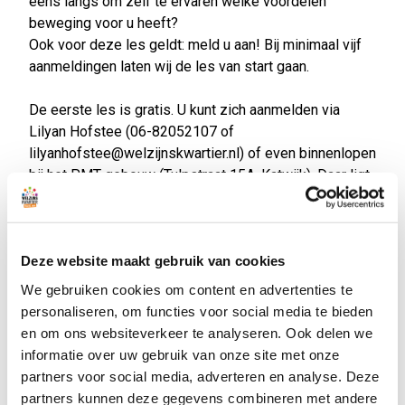
eens langs om zelf te ervaren welke voordelen
beweging voor u heeft?
Ook voor deze les geldt: meld u aan! Bij minimaal vijf
aanmeldingen laten wij de les van start gaan.
De eerste les is gratis. U kunt zich aanmelden via
Lilyan Hofstee (06-82052107 of
lilyanhofstee@welzijnskwartier.nl) of even binnenlopen
bij het PMT-gebouw (Tulpstraat 15A, Katwijk). Daar ligt
een inschrijflijst klaar. Tevens kunt u bellen naar onze
frontoffice: 071-4033323.
Lijkt u het wat na de eerste les? U kunt lid worden. De
Deze website maakt gebruik van cookies
kosten voor de yogalessen zijn € 17,50 per maand. De
We gebruiken cookies om content en advertenties te
MBvO-lessen zijn € 11,-- per maand (2023-2024).
personaliseren, om functies voor social media te bieden
Meer informatie kunt u krijgen van onze
en om ons websiteverkeer te analyseren. Ook delen we
gediplomeerde docente. Kom langs en doe mee!
informatie over uw gebruik van onze site met onze
partners voor social media, adverteren en analyse. Deze
partners kunnen deze gegevens combineren met andere