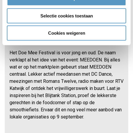
Katwijkse verenigingen en organisaties hebben heel
veel te bieden! Wat precies? Dat laten zij zien op het
Selectie cookies toestaan
Doe Mee Festival op 9 september 10:00-16:00 uur op
het Marktplein naast Aquamar. Er zijn grote en kleine
workshops, optredens, activiteiten en een gezellige
Cookies weigeren
informatiemarkt.
Het Doe Mee Festival is voor jong en oud. De naam
verklapt al het idee van het event: MEEDOEN. Bij alles
wat er op het marktplein gebeurt staat MEEDOEN
centraal. Lekker actief meedansen met DC Dance,
meezingen met Romans Twelve, radio maken voor RTV
Katwijk of ontdek het vrijwilligerswerk in buurt. Laat je
inspireren bij het Blijtank Station, proef de lekkerste
gerechten in de foodcorner of stap op de
smoothiefiets. Ervaar dit en nog veel meer aanbod van
lokale organisaties op 9 september.