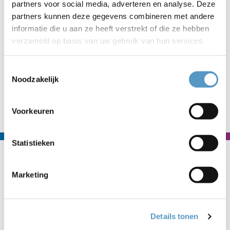
partners voor social media, adverteren en analyse. Deze
𝐎𝐫𝐚𝐧𝐠𝐞 𝐭𝐡𝐞 𝐖𝐨𝐫𝐥𝐝 - 25 𝐧𝐨𝐯𝐞𝐦𝐛𝐞𝐫 𝐭/𝐦 10 𝐝𝐞𝐜𝐞𝐦𝐛𝐞𝐫
partners kunnen deze gegevens combineren met andere
informatie die u aan ze heeft verstrekt of die ze hebben
Samen met 130 collega's ondertekenen wij de
verzameld op basis van uw gebruik van hun services.
#medestanders
pledge. Geweld tegen vrouwen en
meisjes is nooit oké.
Toestemmingsselectie
Noodzakelijk
Naar nieuwsoverzicht
Voorkeuren
Statistieken
Contact
Welzijnskwartier
Marketing
Callaoweg 1
2223 AS Katwijk
Details tonen
071 403 33 23