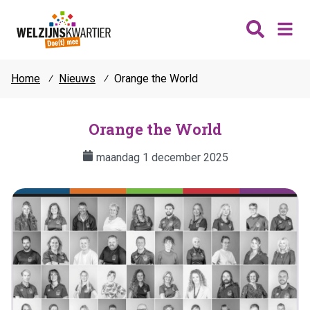
Home
⁄
Nieuws
⁄
Orange the World
Nieuws
Wijken
Orange the World
Thema's
maandag 1 december 2025
Katwijk
Contact
Noordwijk
Ontmoeten
Hillegom
Jongeren
Lisse
Vrijwilligers
Teylingen
Fit & vitaal
Mantelzorg
Verhuur