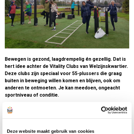
Bewegen is gezond, laagdrempelig én gezellig. Dat is
hert idee achter de Vitality Clubs van Welzijnskwartier.
Deze clubs zijn speciaal voor 55-plussers die graag
buiten in beweging willen komen en blijven, ook om
anderen te ontmoeten. Je kan meedoen, ongeacht
sportniveau of conditie.
Tevens ontvang je bij de eerste deelname een gratis
strippenkaart (waarde € 10.-) waarmee je 10 keer kunt
komen bewegen, om te ontdekken of de beweeggroep bij
je past. Daarna kun je blijven deelnemen tegen een laag
Deze website maakt gebruik van cookies