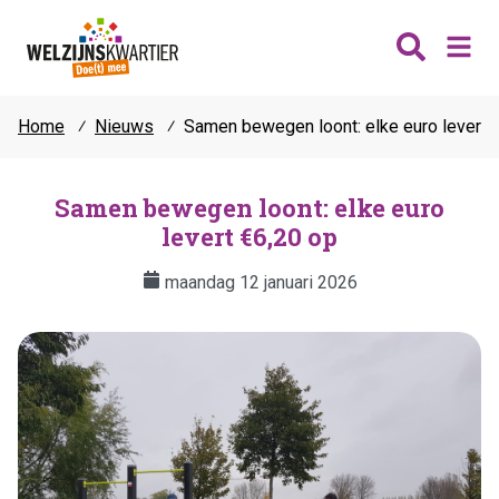
Home
⁄
Nieuws
⁄
Samen bewegen loont: elke euro levert 
Nieuws
Wijken
Samen bewegen loont: elke euro
levert €6,20 op
Thema's
Katwijk
Contact
maandag 12 januari 2026
Noordwijk
Ontmoeten
Hillegom
Jongeren
Lisse
Vrijwilligers
Teylingen
Fit & vitaal
Mantelzorg
Verhuur