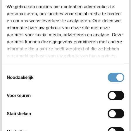
bedrag. Gezelligheid tijdens én na het bewegen hoort er
We gebruiken cookies om content en advertenties te
altijd bij!
personaliseren, om functies voor social media te bieden
en om ons websiteverkeer te analyseren. Ook delen we
Leuk weetje
informatie over uw gebruik van onze site met onze
Uit onderzoek van de Leyden Academy on Vitality and
partners voor social media, adverteren en analyse. Deze
Aging blijkt dat elke €1 die in Vitality Clubs wordt
partners kunnen deze gegevens combineren met andere
geïnvesteerd, €6,20 oplevert door een betere gezondheid
informatie die u aan ze heeft verstrekt of die ze hebben
en minder zorgkosten.
verzameld op basis van uw gebruik van hun services.
Meedoen
Toestemmingsselectie
Start het nieuwe jaar dus met een fijne work-out op jouw
Noodzakelijk
niveau! Kijk op onze website voor meer informatie
(welzijnskwartier.nl, klik op Fit & Vitaal, klik op Vitality Club)
of bel met Lilyan Hofstee via
06 – 82 05 21 07
.
Voorkeuren
Statistieken
Naar nieuwsoverzicht