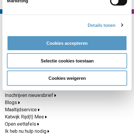
Marketing
Contact
Details tonen
Welzijnskwartier
Callaoweg 1
Cookies accepteren
2223 AS Katwijk
071 403 33 23
Selectie cookies toestaan
info@welzijnskwartier.nl
Cookies weigeren
Snel naar
Inschrijven nieuwsbrief
Blogs
Maaltijdservice
Katwijk Rijd(t) Mee
Open eettafels
Ik heb nu hulp nodig