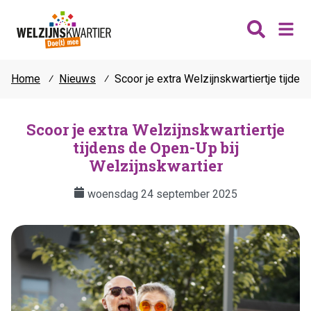
Home
⁄
Nieuws
⁄
Scoor je extra Welzijnskwartiertje tijde
Nieuws
Wijken
Scoor je extra Welzijnskwartiertje
tijdens de Open-Up bij
Thema's
Katwijk
Welzijnskwartier
Contact
Noordwijk
Ontmoeten
woensdag 24 september 2025
Hillegom
Jongeren
Lisse
Vrijwilligers
Teylingen
Fit & vitaal
Mantelzorg
Verhuur