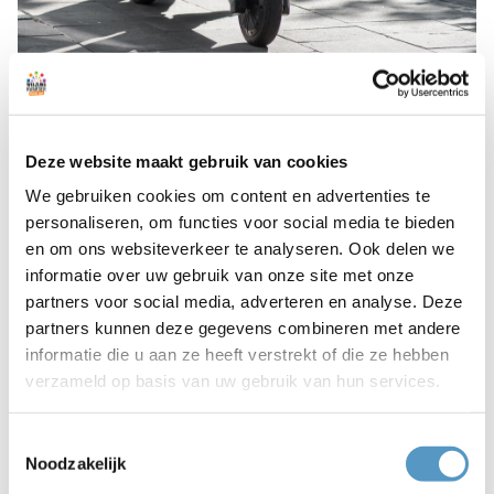
Op woensdag 1 oktober zetten 12 locaties van
Welzijnskwartier de deuren wagenwijd open. In alle
plaatsen waar we actief zijn. Tussen 15:00 en 18:00 uur
Deze website maakt gebruik van cookies
ben je van harte welkom om binnen te lopen, rond te
We gebruiken cookies om content en advertenties te
kijken en mee te doen. Jong en oud, en iedereen daar
personaliseren, om functies voor social media te bieden
tussenin, kan een extra Welzijnskwartiertje scoren.
en om ons websiteverkeer te analyseren. Ook delen we
informatie over uw gebruik van onze site met onze
Op elke locatie valt er van alles te beleven. Maak kennis
partners voor social media, adverteren en analyse. Deze
met onze enthousiaste teams, ontdek een breed scala aan
partners kunnen deze gegevens combineren met andere
activiteiten en proef de gezellige sfeer. Bezoekers kunnen
informatie die u aan ze heeft verstrekt of die ze hebben
deelnemen aan creatieve workshops zoals schminken en
verzameld op basis van uw gebruik van hun services.
bakken, een DJ-les volgen, meedoen aan Insta-challenges
of meer horen over een toffe vrijwilligersklus. Het belooft
overal een gezellige en leuke middag te worden.
Toestemmingsselectie
Noodzakelijk
Neem gerust familie, vrienden, buren of kennissen mee. De