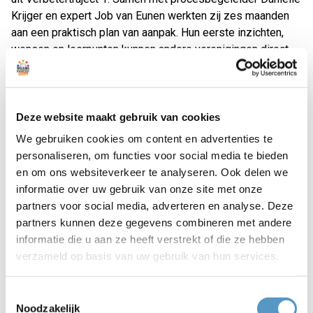
Krijger en expert Job van Eunen werkten zij zes maanden
aan een praktisch plan van aanpak. Hun eerste inzichten,
wensen en leerpunten kunnen andere verenigingen direct
helpen.
Verbetertraject 2: Slimme inzet van social media
Verbetertraject 2 gaat over slimme inzet van social media
Deze website maakt gebruik van cookies
op de club. De Sociaal Content Creators laten zien hoe
We gebruiken cookies om content en advertenties te
verenigingen hun zichtbaarheid en betrokkenheid kunnen
personaliseren, om functies voor social media te bieden
vergroten. Na afloop kunnen clubs zich direct inschrijven
en om ons websiteverkeer te analyseren. Ook delen we
voor dit nieuwe traject.
informatie over uw gebruik van onze site met onze
partners voor social media, adverteren en analyse. Deze
Netwerken, inspireren en verbinden
partners kunnen deze gegevens combineren met andere
Het Sportcafé is meer dan een programma. Het is een kans
informatie die u aan ze heeft verstrekt of die ze hebben
om collega-bestuurders te ontmoeten, in gesprek te gaan
verzameld op basis van uw gebruik van hun services.
met de gemeente en de werkgroep Lokaal Sportakkoord,
en samen ideeën en kansen te verkennen. Zo bouwen we
Toestemmingsselectie
samen aan een sterker en beter verbonden sportlandschap
Noodzakelijk