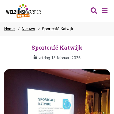
Home
⁄
Nieuws
⁄
Sportcafé Katwijk
Nieuws
Wijken
Sportcafé Katwijk
Thema's
vrijdag 13 februari 2026
Katwijk
Contact
Noordwijk
Ontmoeten
Hillegom
Jongeren
Lisse
Vrijwilligers
Teylingen
Fit & vitaal
Mantelzorg
Verhuur