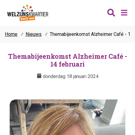
Home
⁄
Nieuws
⁄
Themabijeenkomst Alzheimer Café - 14 f
Nieuws
Wijken
Themabijeenkomst Alzheimer Café -
14 februari
Thema's
Katwijk
Contact
donderdag 18 januari 2024
Noordwijk
Ontmoeten
Hillegom
Jongeren
Lisse
Vrijwilligers
Teylingen
Fit & vitaal
Mantelzorg
Verhuur