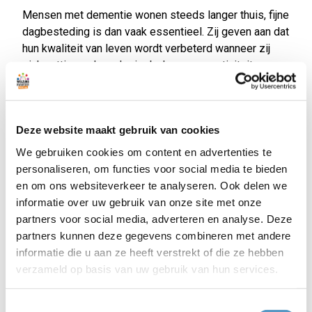
Mensen met dementie wonen steeds langer thuis, fijne
dagbesteding is dan vaak essentieel. Zij geven aan dat
hun kwaliteit van leven wordt verbeterd wanneer zij
zich nuttig voelen, plezier beleven aan activiteiten en
sociale contacten. Dat is niet alleen voor mensen met
dementie van belang. Mensen die vanaf het begin
sociaal en fysiek actief blijven, kunnen langer
Deze website maakt gebruik van cookies
meedoen en stellen het moment dat er extra zorg
nodig is uit. Dit betekent dat het aantal zorgarme jaren
We gebruiken cookies om content en advertenties te
wordt vergroot. Wilma neemt u mee hoe zinvolle
personaliseren, om functies voor social media te bieden
dagbesteding eruitziet en welk positief effect dit kan
en om ons websiteverkeer te analyseren. Ook delen we
hebben. Inloop vanaf 19.00 uur. Start programma 19.30
informatie over uw gebruik van onze site met onze
uur. De bijeenkomst eindigt tussen 21.15 uur en 21.30
partners voor social media, adverteren en analyse. Deze
uur. Aanmelden is niet nodig en de toegang is gratis.
partners kunnen deze gegevens combineren met andere
informatie die u aan ze heeft verstrekt of die ze hebben
Alzheimer Café Katwijk is een ontmoetingspunt voor
verzameld op basis van uw gebruik van hun services.
patiënten, familieleden, vrienden, vrijwilligers,
hulpverleners en overige belangstellenden die meer
Toestemmingsselectie