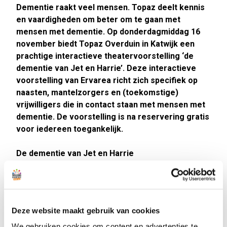
Dementie raakt veel mensen. Topaz deelt kennis
en vaardigheden om beter om te gaan met
mensen met dementie. Op donderdagmiddag 16
november biedt Topaz Overduin in Katwijk een
prachtige interactieve theatervoorstelling ‘de
dementie van Jet en Harrie’. Deze interactieve
voorstelling van Ervarea richt zich specifiek op
naasten, mantelzorgers en (toekomstige)
vrijwilligers die in contact staan met mensen met
dementie. De voorstelling is na reservering gratis
voor iedereen toegankelijk.
De dementie van Jet en Harrie
Als dementie je leven binnenwandelt, lijken er twee
werelden te ontstaan: die van Jet (degene die aan
dementie lijdt) en die van Harrie (alle mensen die met
Jet te maken hebben). Hoe verder het ziekteproces
Deze website maakt gebruik van cookies
vordert, hoe mee die twee werelden van elkaar
verwijderd raken. Langzaamaan verlies je het contact,
We gebruiken cookies om content en advertenties te