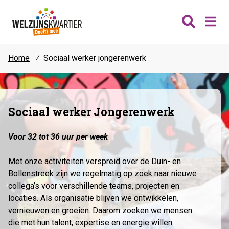
Home
⁄
Sociaal werker jongerenwerk
Nieuws
Wijken
Thema's
Sociaal werker Jongerenwerk
Katwijk
Contact
Noordwijk
Voor 32 tot 36 uur per week
Ontmoeten
Hillegom
Jongeren
Met onze activiteiten verspreid over de Duin- en
Lisse
Vrijwilligers
Bollenstreek zijn we regelmatig op zoek naar nieuwe
Teylingen
collega’s voor verschillende teams, projecten en
Fit & vitaal
locaties. Als organisatie blijven we ontwikkelen,
Mantelzorg
vernieuwen en groeien. Daarom zoeken we mensen
Verhuur
die met hun talent, expertise en energie willen