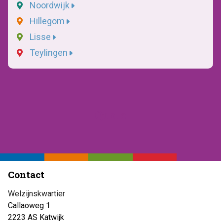
Noordwijk
Hillegom
Lisse
Teylingen
Quote
Contact
Welzijnskwartier
Callaoweg 1
2223 AS Katwijk