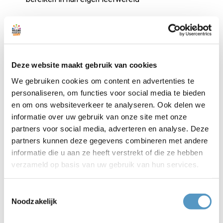
Wie wij zoeken
Je voelt je thuis in een rol waarin verschillende
werelden, belangen en perspectieven samenkomen.
Deze website maakt gebruik van cookies
Je bent iemand die luistert, verbindt en in beweging
We gebruiken cookies om content en advertenties te
zet wanneer dat nodig is.
personaliseren, om functies voor social media te bieden
en om ons websiteverkeer te analyseren. Ook delen we
Je hebt een diploma in de richting Social Work
informatie over uw gebruik van onze site met onze
Óf je brengt stevige ervaring mee als
partners voor social media, adverteren en analyse. Deze
bijvoorbeeld docent, politieagent,
partners kunnen deze gegevens combineren met andere
woonbegeleider of in een vergelijkbare rol. Ook
informatie die u aan ze heeft verstrekt of die ze hebben
dan ben je welkom om te reageren
verzameld op basis van uw gebruik van hun services.
Je durft initiatief te nemen en wacht niet tot iets
volledig is uitgewerkt
Je schakelt makkelijk tussen straat, school, overleg
Toestemmingsselectie
en online leefwereld
Noodzakelijk
Je werkt zelfstandig en neemt verantwoordelijkheid