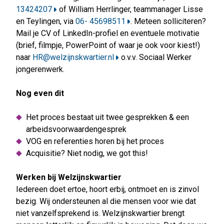
13424207
of William Herrlinger, teammanager Lisse
en Teylingen, via
06- 45698511
. Meteen solliciteren?
Mail je CV of LinkedIn-profiel en eventuele motivatie
(brief, filmpje, PowerPoint of waar je ook voor kiest!)
naar
HR@welzijnskwartier.nl
o.v.v. Sociaal Werker
jongerenwerk.
Nog even dit
Het proces bestaat uit twee gesprekken & een
arbeidsvoorwaardengesprek
VOG en referenties horen bij het proces
Acquisitie? Niet nodig, we got this!
Werken bij Welzijnskwartier
Iedereen doet ertoe, hoort erbij, ontmoet en is zinvol
bezig. Wij ondersteunen al die mensen voor wie dat
niet vanzelfsprekend is. Welzijnskwartier brengt