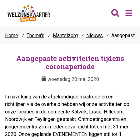
Home
⁄
Thema's
⁄
Mantelzorg
⁄
Nieuws
⁄
Aangepaste a
Nieuws
Wijken
Aangepaste activiteiten tijdens
coronaperiode
Thema's
Katwijk
Contact
woensdag 20 mei 2020
Noordwijk
Ontmoeten
Hillegom
Jongeren
In navolging van de afgekondigde maatregelen en
Lisse
Vrijwilligers
richtlijnen via de overheid hebben wij onze activiteiten op
Teylingen
onze locaties in de gemeente Katwijk, Lisse, Hillegom,
Fit & vitaal
Noordwijk en Teylingen gestaakt. Ontmoetingscentra en
Mantelzorg
jongerencentra zijn in ieder geval dicht tot en met 31 mei
Verhuur
2020. Onze geplande EVENEMENTEN liggen stil tot 1