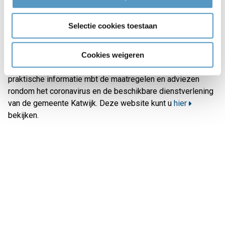
Volg ons onze facebookpagina
Welzijnskwartier
zodat u
en jij op de hoogte blijven van wat we voor je kunnen
Selectie cookies toestaan
betekenen. Op deze pagina plaatsen we diverse berichtjes,
foto's en filmpjes over onze activiteiten.
Cookies weigeren
Ook de website van de gemeente Katwijk bevat allerlei
praktische informatie mbt de maatregelen en adviezen
rondom het coronavirus en de beschikbare dienstverlening
van de gemeente Katwijk. Deze website kunt u
hier
bekijken.