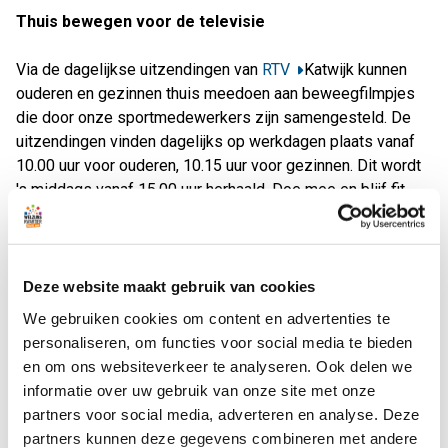
Thuis bewegen voor de televisie
Via de dagelijkse uitzendingen van
RTV
Katwijk kunnen
ouderen en gezinnen thuis meedoen aan beweegfilmpjes
die door onze sportmedewerkers zijn samengesteld. De
uitzendingen vinden dagelijks op werkdagen plaats vanaf
10.00 uur voor ouderen, 10.15 uur voor gezinnen. Dit wordt
's middags vanaf 15.00 uur herhaald. Doe mee en blijf fit.
Bewegen op sporten en veldjes
Ze mogen weer! Nu 37.000 jongeren onder de 18 jaar met
ingang van 29 april 2020 in de Duin-en Bollenstreek weer
Deze website maakt gebruik van cookies
samen mogen sporten en bewegen, hebben we meteen
We gebruiken cookies om content en advertenties te
een mooi programma boordevol
beweegactiviteiten
voor
personaliseren, om functies voor social media te bieden
de jeugd gemaakt. Deze activiteiten bieden we aan op
en om ons websiteverkeer te analyseren. Ook delen we
diverse pleintjes en veldjes in de gemeente Katwijk. De
informatie over uw gebruik van onze site met onze
begeleidende come4sportmedewerkers houden zich
partners voor social media, adverteren en analyse. Deze
hierbij aan de RIVM richtlijnen. Inschrijven gaat via onze
partners kunnen deze gegevens combineren met andere