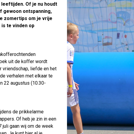
 leeftijden. Of je nu houdt
 of gewoon ontspanning,
e zomertips om je vrije
is te vinden op
enkofferochtenden
oek uit de koffer wordt
 vriendschap, liefde en het
de verhalen met elkaar te
en 22 augustus (10.30-
ijdens de prikkelarme
ppers. Of heb je zin in een
7 juli gaan wij om de week
n. Je kunt hier al je