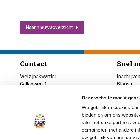
Naar nieuwsoverzicht
Contact
Snel n
Welzijnskwartier
Inschrijve
Callaoweg 1
Blogs
2223 AS Katwijk
Maaltijdse
Deze website maakt gebru
Katwijk Ri
071 403 33 23
Open eett
We gebruiken cookies om c
info@welzijnskwartier.nl
Ik heb nu 
bieden en om ons websitev
site met onze partners vo
combineren met andere inf
uw gebruik van hun servic