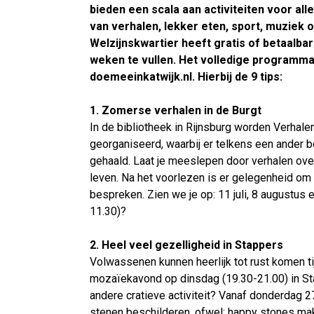
bieden een scala aan activiteiten voor alle
van verhalen, lekker eten, sport, muziek
Welzijnskwartier heeft gratis of betaalbar
weken te vullen. Het volledige programma 
doemeeinkatwijk.nl. Hierbij de 9 tips:
1. Zomerse verhalen in de Burgt
In de bibliotheek in Rijnsburg worden Verhal
georganiseerd, waarbij er telkens een ander b
gehaald. Laat je meeslepen door verhalen over
leven. Na het voorlezen is er gelegenheid om 
bespreken. Zien we je op: 11 juli, 8 augustus 
11.30)?
2. Heel veel gezelligheid in Stappers
Volwassenen kunnen heerlijk tot rust komen t
mozaïekavond op dinsdag (19.30-21.00) in Sta
andere cratieve activiteit? Vanaf donderdag 2
stenen beschilderen, ofwel: happy stones make