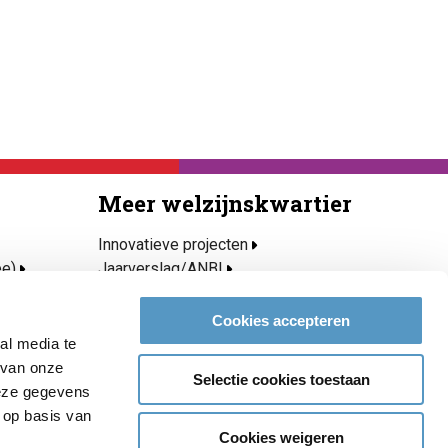
Meer welzijnskwartier
Innovatieve projecten
ee)
Jaarverslag/ANBI
Privacy- en cookieverklaring
Over Welzijnskwartier
Cookies accepteren
roeien
Medewerkers
al media te
Vacatures & stages
 van onze
Selectie cookies toestaan
Contact
deze gegevens
 op basis van
Cookies weigeren