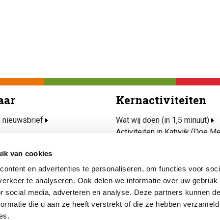
aar
Kernactiviteiten
n nieuwsbrief
Wat wij doen (in 1,5 minuut)
Activiteiten in Katwijk (Doe M
rvice
Ondersteun mijn wijk
ik van cookies
jd(t) Mee
Project Talent
afels
Veilig, kansrijk en gezond opg
ontent en advertenties te personaliseren, om functies voor soci
hulp nodig
Kunst & Cultuur
erkeer te analyseren. Ook delen we informatie over uw gebruik
or social media, adverteren en analyse. Deze partners kunnen 
ormatie die u aan ze heeft verstrekt of die ze hebben verzameld
es.