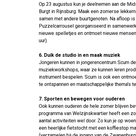
Op 23 augustus kun je deelnemen aan de Mid
Burgt in Rijnsburg. Maak een zomerse lekkernij
samen met andere buurtgenoten. Na afloop is 
Puzzelcarrousel georganiseerd in samenwerk
nieuwe spelletjes en ontmoet nieuwe mensen 
uur).
6. Duik de studio in en maak muziek
Jongeren kunnen in jongerencentrum Scum d
muziekworkshops, waar ze kunnen leren prod
instrument bespelen. Scum is ook een ontmo
te ontspannen en maatschappelijke thema's t
7. Sporten en bewegen voor ouderen
Ook kunnen ouderen de hele zomer blijven b
programma van Welzijnskwartier heeft een zo
aantal activiteiten wel door. Zo kun je op woe
een heerlijke fietstocht met een koffiestop 
(verzamelen bij de ingang van de Zwanenburg). 