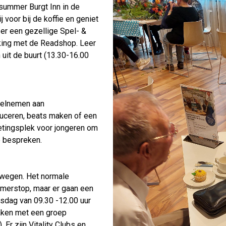
summer Burgt Inn in de
 voor bij de koffie en geniet
er een gezellige Spel- &
ing met de Readshop. Leer
uit de buurt (13.30-16.00
eelnemen aan
uceren, beats maken of een
etingsplek voor jongeren om
e bespreken.
ewegen. Het normale
merstop, maar er gaan een
nsdag van 09.30 -12.00 uur
maken met een groep
Er zijn Vitality Clubs en