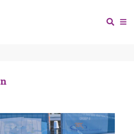
Nieuws
Wijken
Thema's
en
Katwijk
Contact
Noordwijk
Ontmoeten
Hillegom
Jongeren
Lisse
Vrijwilligers
Teylingen
Fit & vitaal
Mantelzorg