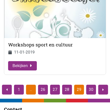
Workshops sport en cultuur
11-01-2019
Bekijken
1
26
27
28
29
30
Vorige
Volge
Contact