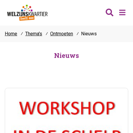
Home
⁄
Thema's
⁄
Ontmoeten
⁄
Nieuws
Nieuws
Wijken
Nieuws
Thema's
Katwijk
Contact
Noordwijk
Ontmoeten
Hillegom
Jongeren
Lisse
Vrijwilligers
Teylingen
Fit & vitaal
Mantelzorg
Verhuur